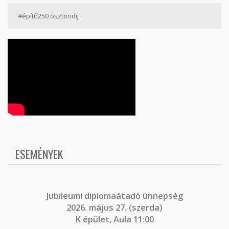
#építő250 ösztöndíj
ESEMÉNYEK
J
ubileumi diplomaátadó ünnepség
2026. május 27. (szerda)
K épület, Aula 11:00