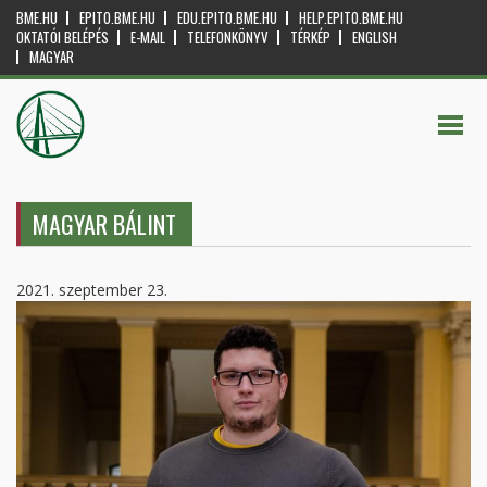
BME.HU
EPITO.BME.HU
EDU.EPITO.BME.HU
HELP.EPITO.BME.HU
OKTATÓI BELÉPÉS
E-MAIL
TELEFONKÖNYV
TÉRKÉP
ENGLISH
MAGYAR
MAGYAR BÁLINT
2021. szeptember 23.