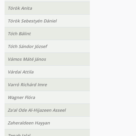
Török Anita
Török Sebestyén Dániel
Tóth Bálint
Tóth Sándor József
Vámos Máté János
Várdai Attila
Varró Richárd Imre
Wagner Flóra
Za'al Ode Al-Hijazeen Asseel
Zaheraldeen Hayyan
Zenah Jalal