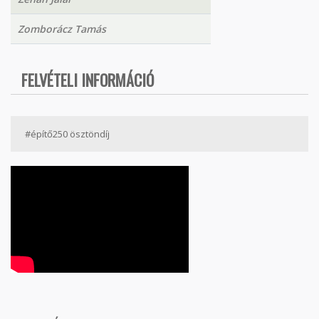
Zomborácz Tamás
FELVÉTELI INFORMÁCIÓ
#építő250 ösztöndíj