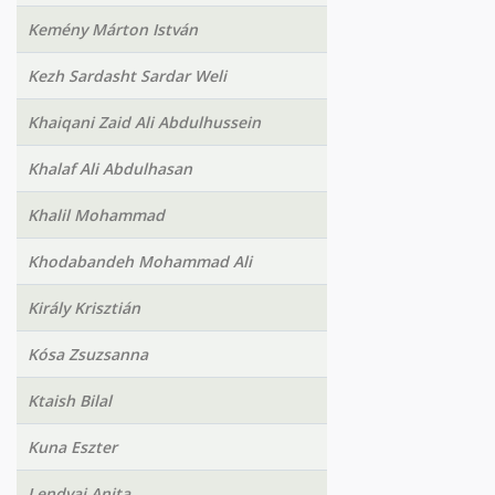
Kemény Márton István
Kezh Sardasht Sardar Weli
Khaiqani Zaid Ali Abdulhussein
Khalaf Ali Abdulhasan
Khalil Mohammad
Khodabandeh Mohammad Ali
Király Krisztián
Kósa Zsuzsanna
Ktaish Bilal
Kuna Eszter
Lendvai Anita