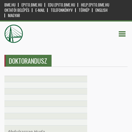
BME.HU
EPITO.BME.HU
EDU.EPITO.BME.HU
HELP.EPITO.BME.HU
OKTATÓI BELÉPÉS
E-MAIL
TELEFONKÖNYV
TÉRKÉP
ENGLISH
MAGYAR
DOKTORANDUSZ
Abdulrazzaq Huda