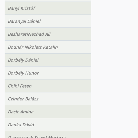
Bányi Kristóf
Baranyai Dániel
BesharatiNezhad Ali
Bodnár Nikolett Katalin
Borbély Dániel
Borbély Hunor
Chihi Feten
Czinder Balázs
Dacic Amina
Danka Dávid
Davarpanah Seyed Morteza