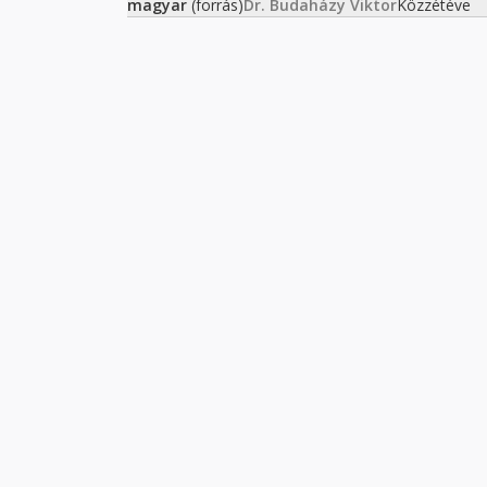
magyar
(forrás)
Dr. Budaházy Viktor
Közzétéve