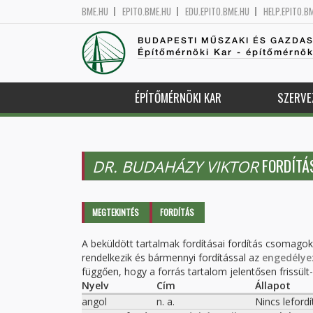
BME.HU
EPITO.BME.HU
EDU.EPITO.BME.HU
HELP.EPITO.B
BUDAPESTI MŰSZAKI ÉS GAZDA
Építőmérnöki Kar - építőmérnö
ÉPÍTŐMÉRNÖKI KAR
SZERVE
FORDÍTÁ
DR. BUDAHÁZY VIKTOR
Elsődleges fülek
MEGTEKINTÉS
FORDÍTÁS
(AKTÍV
FÜL)
A beküldött tartalmak fordításai fordítás csomago
rendelkezik és bármennyi fordítással az
engedélye
függően, hogy a forrás tartalom jelentősen frissült-e
Nyelv
Cím
Állapot
angol
n. a.
Nincs lefordí