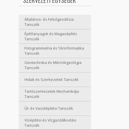
SZERVEZETI EGYSÉGEK
Általános- és Felsőgeodézia
Tanszék
Építőanyagok és Magasépítés
Tanszék
Fotogrammetria és Térinformatika
Tanszék
Geotechnika és Mérnökgeológia
Tanszék
Hidak és Szerkezetek Tanszék
Tartószerkezetek Mechanikája
Tanszék
Út- és Vasútépítési Tanszék
Vízépítési és Vízgazdálkodási
Tanszék