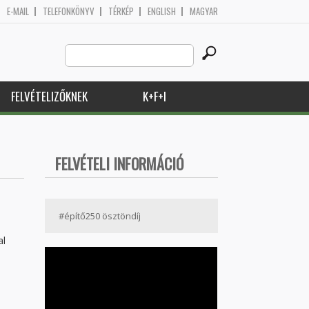
E-MAIL
TELEFONKÖNYV
TÉRKÉP
ENGLISH
MAGYAR
Search
Keresés űrlap
this
site
FELVÉTELIZŐKNEK
K+F+I
FELVÉTELI INFORMÁCIÓ
#építő250 ösztöndíj
al