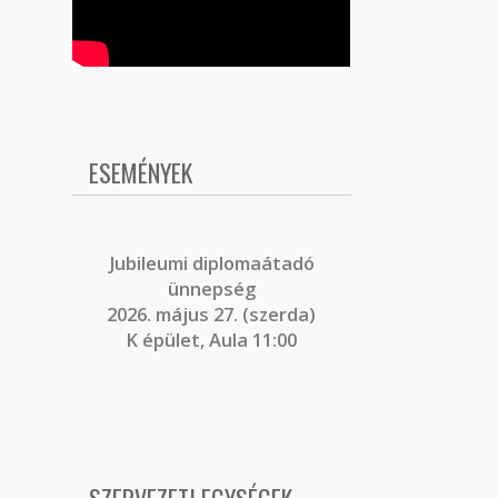
ESEMÉNYEK
J
ubileumi diplomaátadó
ünnepség
2026. május 27. (szerda)
K épület, Aula 11:00