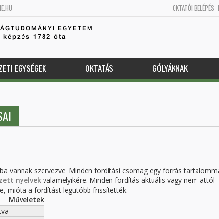
ME.HU
OKTATÓI BELÉPÉS
SÁGTUDOMÁNYI EGYETEM
k képzés 1782 óta
ZETI EGYSÉGEK
OKTATÁS
GÓLYÁKNAK
SAI
kba vannak szervezve. Minden fordítási csomag egy forrás tartalomm
zett nyelvek
valamelyikére. Minden fordítás aktuális vagy nem attól
, mióta a fordítást legutóbb frissítették.
Műveletek
tva