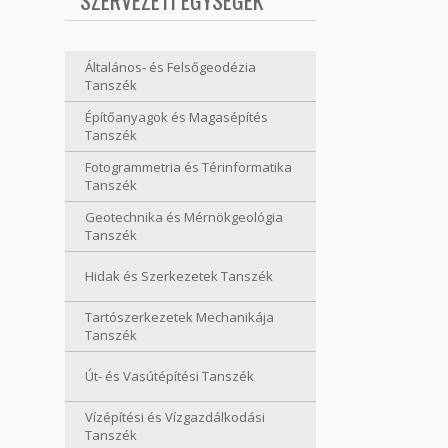
SZERVEZETI EGYSÉGEK
Általános- és Felsőgeodézia
Tanszék
Építőanyagok és Magasépítés
Tanszék
Fotogrammetria és Térinformatika
Tanszék
Geotechnika és Mérnökgeológia
Tanszék
Hidak és Szerkezetek Tanszék
Tartószerkezetek Mechanikája
Tanszék
Út- és Vasútépítési Tanszék
Vízépítési és Vízgazdálkodási
Tanszék