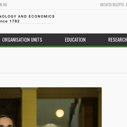
ME.HU
OKTATÓI BELÉPÉS
HNOLOGY AND ECONOMICS
ince 1782
ORGANISATION UNITS
EDUCATION
RESEARC