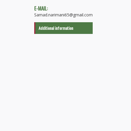
E-MAIL:
Samad.narimani65@gmail.com
Additional information