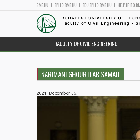
BME.HU
EPITO.BME.HU
EDU.EPITO.BME.HU
HELP.EPITO.B
BUDAPEST UNIVERSITY OF TEC
Faculty of Civil Engineering - S
FACULTY OF CIVIL ENGINEERING
NARIMANI GHOURTLAR SAMAD
2021. December 06.