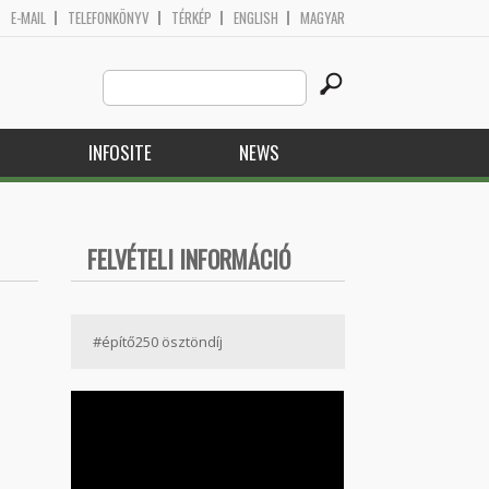
E-MAIL
TELEFONKÖNYV
TÉRKÉP
ENGLISH
MAGYAR
Search
Search form
this
site
H
INFOSITE
NEWS
FELVÉTELI INFORMÁCIÓ
#építő250 ösztöndíj