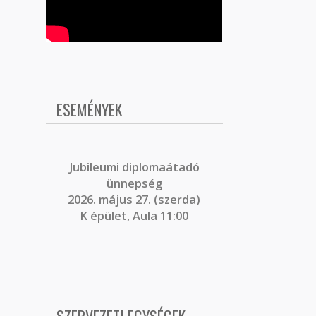
ESEMÉNYEK
J
ubileumi diplomaátadó
ünnepség
2026. május 27. (szerda)
K épület, Aula 11:00