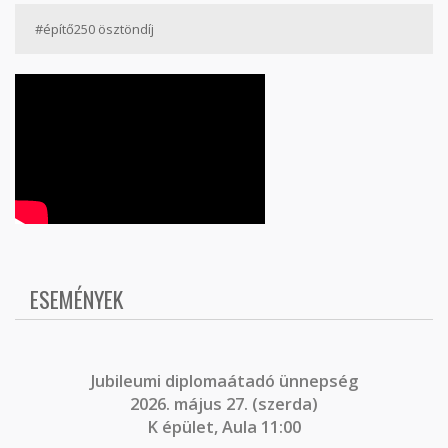
#építő250 ösztöndíj
ESEMÉNYEK
J
ubileumi diplomaátadó ünnepség
2026. május 27. (szerda)
K épület, Aula 11:00