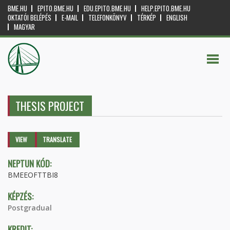
BME.HU
EPITO.BME.HU
EDU.EPITO.BME.HU
HELP.EPITO.BME.HU
OKTATÓI BELÉPÉS
E-MAIL
TELEFONKÖNYV
TÉRKÉP
ENGLISH
MAGYAR
THESIS PROJECT
Primary tabs
VIEW
(ACTIVE
TRANSLATE
TAB)
NEPTUN KÓD:
BMEEOFTTBI8
KÉPZÉS:
Postgradual
KREDIT: