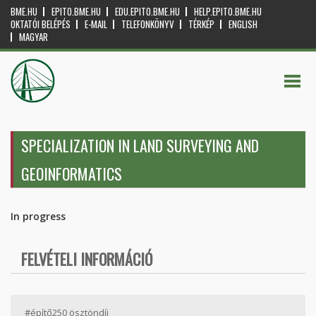
BME.HU
EPITO.BME.HU
EDU.EPITO.BME.HU
HELP.EPITO.BME.HU
OKTATÓI BELÉPÉS
E-MAIL
TELEFONKÖNYV
TÉRKÉP
ENGLISH
MAGYAR
SPECIALIZATION IN LAND SURVEYING AND
GEOINFORMATICS
In progress
FELVÉTELI INFORMÁCIÓ
#építő250 ösztöndíj