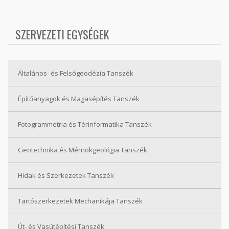
SZERVEZETI EGYSÉGEK
Általános- és Felsőgeodézia Tanszék
Építőanyagok és Magasépítés Tanszék
Fotogrammetria és Térinformatika Tanszék
Geotechnika és Mérnökgeológia Tanszék
Hidak és Szerkezetek Tanszék
Tartószerkezetek Mechanikája Tanszék
Út- és Vasútépítési Tanszék