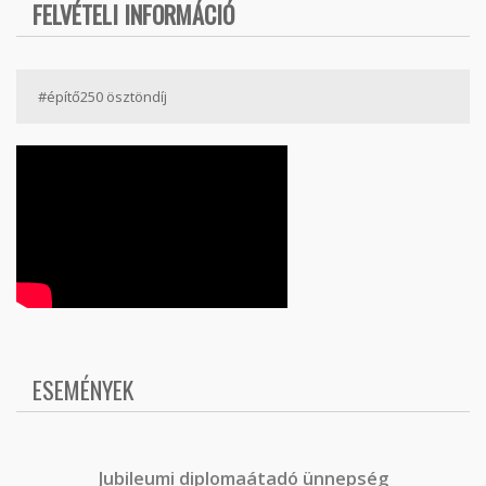
FELVÉTELI INFORMÁCIÓ
#építő250 ösztöndíj
ESEMÉNYEK
J
ubileumi diplomaátadó ünnepség