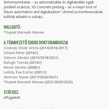
Betonnyomtatás – az automatizálás és digitalizálás egyik
jövőbeli eszköze; 3D Concrete printing – as a major tool of
future automation and digitalization” címmel (a konferenciának
külföldi előadói is voltak).
HALLGATÓ:
Thajeel Marwah Manea
A TÉMAVEZETŐ EDDIGI DOKTORANDUSZAI
Czoboly Olivér Attila
(2014/2016/2017)
Schaul Péter
(2016//)
Sólyom Sándor
(2015/2018/2021)
Balogh Tamás
(2010//)
Mezei Sándor
(2008//)
Lublóy Éva Eszter
(2001//)
Alimrani Naser
(2017/2020/2021)
Thajeel Marwah Manea
(2021/2025/2025)
STÁTUSZ:
elfogadott