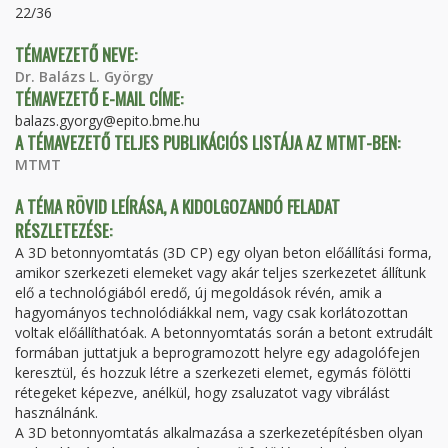
22/36
TÉMAVEZETŐ NEVE:
Dr. Balázs L. György
TÉMAVEZETŐ E-MAIL CÍME:
balazs.gyorgy@epito.bme.hu
A TÉMAVEZETŐ TELJES PUBLIKÁCIÓS LISTÁJA AZ MTMT-BEN:
MTMT
A TÉMA RÖVID LEÍRÁSA, A KIDOLGOZANDÓ FELADAT
RÉSZLETEZÉSE:
A 3D betonnyomtatás (3D CP) egy olyan beton előállítási forma,
amikor szerkezeti elemeket vagy akár teljes szerkezetet állítunk
elő a technológiából eredő, új megoldások révén, amik a
hagyományos technolódiákkal nem, vagy csak korlátozottan
voltak előállíthatóak. A betonnyomtatás során a betont extrudált
formában juttatjuk a beprogramozott helyre egy adagolófejen
keresztül, és hozzuk létre a szerkezeti elemet, egymás fölötti
rétegeket képezve, anélkül, hogy zsaluzatot vagy vibrálást
használnánk.
A 3D betonnyomtatás alkalmazása a szerkezetépítésben olyan