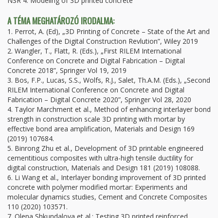
NSR 4: Modeling of 3D printed concrete
A TÉMA MEGHATÁROZÓ IRODALMA:
1. Perrot, A. (Ed), „3D Printing of Concrete – State of the Art and
Challenges of the Digital Construction Revlution”, Wiley 2019
2. Wangler, T., Flatt, R. (Eds.), „First RILEM International
Conference on Concrete and Digital Fabrication – Digital
Concrete 2018”, Springer Vol 19, 2019
3. Bos, F.P., Lucas, S.S., Wolfs, R.J., Salet, Th.A.M. (Eds.), „Second
RILEM International Conference on Concrete and Digital
Fabrication – Digital Concrete 2020”, Springer Vol 28, 2020
4. Taylor Marchment et al., Method of enhancing interlayer bond
strength in construction scale 3D printing with mortar by
effective bond area amplification, Materials and Design 169
(2019) 107684.
5. Binrong Zhu et al., Development of 3D printable engineered
cementitious composites with ultra-high tensile ductility for
digital construction, Materials and Design 181 (2019) 108088.
6. Li Wang et al., Interlayer bonding improvement of 3D printed
concrete with polymer modified mortar: Experiments and
molecular dynamics studies, Cement and Concrete Composites
110 (2020) 103571.
7. Olena Shkundalova et al.; Testing 3D printed reinforced