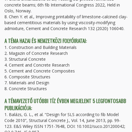
concrete beams; 6th fib International Congress 2022, Held in
Oslo, Norway.
8. Chen Y. et al., Improving printability of limestone-calcined clay-
based cementitious materials by using viscosity-modifying
admixture, Cement and Concrete Research 132 (2020) 106040.
A TÉMA HAZAI ÉS NEMZETKÖZI FOLYÓIRATAI:
1. Construction and Building Materials
2. Magazin of Concrete Research
3. Structural Concrete
4. Cement and Concrete Research
5. Cement and Concrete Composites
6. Composite Structures
7. Materials and Design
8. Concrete Structures
A TÉMAVEZETŐ UTÓBBI TÍZ ÉVBEN MEGJELENT 5 LEGFONTOSABB
PUBLIKÁCIÓJA:
1. Balázs, G. L., et al. “Design for SLS according to fib Model
Code 2010”, Structural Concrete J., Vol. 14, June 2013, pp. 99-
123. E&S Wiley ISSN 1751-7648, DOI: 10.1002/suco.201200042;