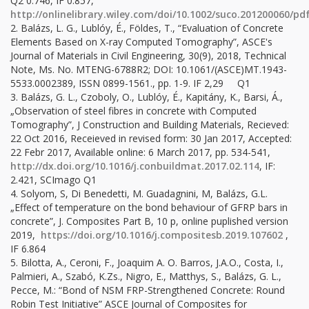
Q2 0.746, IF 0.857,
http://onlinelibrary.wiley.com/doi/10.1002/suco.201200060/pd
2. Balázs, L. G., Lublóy, É., Földes, T., “Evaluation of Concrete
Elements Based on X-ray Computed Tomography”, ASCE's
Journal of Materials in Civil Engineering, 30(9), 2018, Technical
Note, Ms. No. MTENG-6788R2; DOI: 10.1061/(ASCE)MT.1943-
5533.0002389, ISSN 0899-1561., pp. 1-9. IF 2,29 Q1
3. Balázs, G. L., Czoboly, O., Lublóy, É., Kapitány, K., Barsi, Á.,
„Observation of steel fibres in concrete with Computed
Tomography”, J Construction and Building Materials, Recieved:
22 Oct 2016, Receieved in revised form: 30 Jan 2017, Accepted:
22 Febr 2017, Available online: 6 March 2017, pp. 534-541,
http://dx.doi.org/10.1016/j.conbuildmat.2017.02.114
, IF:
2.421, SCImago Q1
4. Solyom, S, Di Benedetti, M. Guadagnini, M, Balázs, G.L.
„Effect of temperature on the bond behaviour of GFRP bars in
concrete”, J. Composites Part B, 10 p, online puplished version
2019,
https://doi.org/10.1016/j.compositesb.2019.107602
,
IF 6.864
5. Bilotta, A., Ceroni, F., Joaquim A. O. Barros, J.A.O., Costa, I.,
Palmieri, A., Szabó, K.Zs., Nigro, E., Matthys, S., Balázs, G. L.,
Pecce, M.: “Bond of NSM FRP-Strengthened Concrete: Round
Robin Test Initiative” ASCE Journal of Composites for