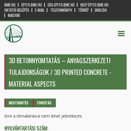
BME.HU
EPITO.BME.HU
EDU.EPITO.BME.HU
HELP.EPITO.BME.HU
OKTATÓI BELÉPÉS
E-MAIL
TELEFONKÖNYV
TÉRKÉP
ENGLISH
MAGYAR
3D BETONNYOMTATÁS – ANYAGSZERKEZETI
TULAJDONSÁGOK / 3D PRINTED CONCRETE -
MATERIAL ASPECTS
Elsődleges fülek
MEGTEKINTÉS
(AKTÍV
FORDÍTÁS
FÜL)
Erre a témakiírásra nem lehet jelentkezni.
NYILVÁNTARTÁSI SZÁM: