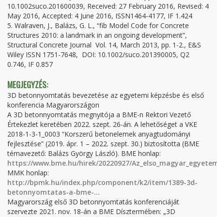
10.1002suco.201600039, Received: 27 February 2016, Revised: 4
May 2016, Accepted: 4 June 2016, ISSN1464-4177, IF 1.424
5. Walraven, J., Balázs, G. L., “fib Model Code for Concrete
Structures 2010: a landmark in an ongoing development”,
Structural Concrete Journal Vol. 14, March 2013, pp. 1-2., E&S
Wiley ISSN 1751-7648, DOI: 10.1002/suco.201390005, Q2
0.746, IF 0.857
MEGJEGYZÉS:
3D betonnyomtatás bevezetése az egyetemi képzésbe és első
konferencia Magyarországon
A 3D betonnyomtatás megnyitója a BME-n Rektori Vezető
Értekezlet keretében 2022. szept. 26-án. A lehetőséget a VKE
2018-1-3-1_0003 “Korszerű betonelemek anyagtudományi
fejlesztése” (2019. ápr. 1 – 2022. szept. 30.) biztosította (BME
témavezető: Balázs György László). BME honlap:
https://www.bme.hu/hirek/20220927/Az_elso_magyar_egyete
MMK honlap:
http://bpmk.hu/index.php/component/k2/item/1389-3d-
betonnyomtatas-a-bme-...
Magyarország első 3D betonnyomtatás konferenciáját
szervezte 2021. nov. 18-án a BME Dísztermében: „3D