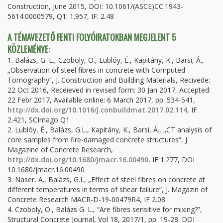
Construction, June 2015, DOI: 10.1061/(ASCE)CC.1943-
5614.0000579, Q1: 1.957, IF: 2.48
A TÉMAVEZETŐ FENTI FOLYÓIRATOKBAN MEGJELENT 5
KÖZLEMÉNYE:
1. Balázs, G. L., Czoboly, O., Lublóy, É., Kapitány, K., Barsi, Á.,
„Observation of steel fibres in concrete with Computed
Tomography”, J. Construction and Building Materials, Recivede:
22 Oct 2016, Receieved in revised form: 30 Jan 2017, Accepted:
22 Febr 2017, Available online: 6 March 2017, pp. 534-541,
http://dx.doi.org/10.1016/j.conbuildmat.2017.02.114
, IF
2.421, SCImago Q1
2. Lublóy, É., Balázs, G.L., Kapitány, K., Barsi, Á., „CT analysis of
core samples from fire-damaged concrete structures”, J.
Magazine of Concrete Research,
http://dx.doi.org/10.1680/jmacr.16.00490
, IF 1.277, DOI
10.1680/jmacr.16.00490
3. Naser, A., Balázs, G.L, „Effect of steel fibres on concrete at
different temperatures in terms of shear failure”, J. Magazin of
Concrete Research MACR-D-19-00479R4, IF 2.08
4. Czoboly, O., Balázs G. L., “Are fibres sensitive for mixing?”,
Structural Concrete Journal, Vol 18, 2017/1, pp. 19-28. DOI