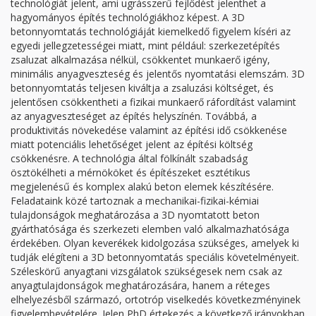
technológiát jelent, ami ugrásszerű fejlődést jelenthet a
hagyományos építés technológiákhoz képest. A 3D
betonnyomtatás technológiáját kiemelkedő figyelem kíséri az
egyedi jellegzetességei miatt, mint például: szerkezetépítés
zsaluzat alkalmazása nélkül, csökkentet munkaerő igény,
minimális anyagveszteség és jelentős nyomtatási elemszám. 3D
betonnyomtatás teljesen kiváltja a zsaluzási költséget, és
jelentősen csökkentheti a fizikai munkaerő ráfordítást valamint
az anyagveszteséget az építés helyszínén. Továbbá, a
produktivitás növekedése valamint az építési idő csökkenése
miatt potenciális lehetőséget jelent az építési költség
csökkenésre. A technológia által fölkínált szabadság
ösztökélheti a mérnököket és építészeket esztétikus
megjelenésű és komplex alakú beton elemek készítésére.
Feladataink közé tartoznak a mechanikai-fizikai-kémiai
tulajdonságok meghatározása a 3D nyomtatott beton
gyárthatósága és szerkezeti elemben való alkalmazhatósága
érdekében. Olyan keverékek kidolgozása szükséges, amelyek ki
tudják elégíteni a 3D betonnyomtatás speciális követelményeit.
Széleskörű anyagtani vizsgálatok szükségesek nem csak az
anyagtulajdonságok meghatározására, hanem a réteges
elhelyezésből származó, ortotróp viselkedés következményinek
figyelembevételére. Jelen PhD értekezés a következő irányokban