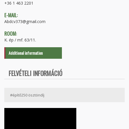
+36 1 463 2201
E-MAIL:
Abdcv373@gmail.com
ROOM:
K. ép / mf. 63/11.
Additional information
FELVÉTELI INFORMÁCIÓ
#építő250 ösztöndíj