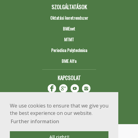
SZOLGÁLTATÁSOK
Oktatási keretrendszer
BMEnet
MTMT
Periodica Polytechnica
BME Alfa
KAPCSOLAT
We use cookies to ensure that we give you
the best experience on our website.
Further information
Impresszum
Copyright © 2020 BME Építőmérnöki Kar
All right!!