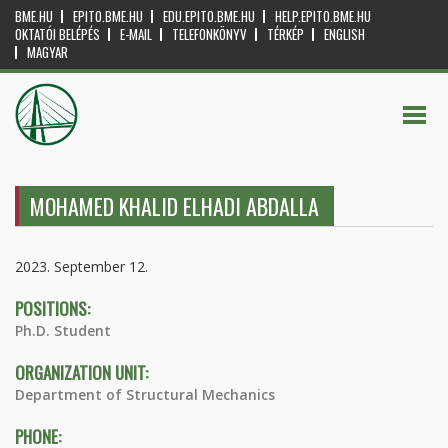
BME.HU
EPITO.BME.HU
EDU.EPITO.BME.HU
HELP.EPITO.BME.HU
OKTATÓI BELÉPÉS
E-MAIL
TELEFONKÖNYV
TÉRKÉP
ENGLISH
MAGYAR
MOHAMED KHALID ELHADI ABDALLA
2023. September 12.
POSITIONS:
Ph.D. Student
ORGANIZATION UNIT:
Department of Structural Mechanics
PHONE: