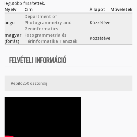
legutóbb frissítették.
Nyelv
Cím
Állapot
Műveletek
Department of
angol
Photogrammetry and
Közzétéve
Geoinformatics
magyar
Fotogrammetria és
Közzétéve
(forrás)
Térinformatika Tanszék
FELVÉTELI INFORMÁCIÓ
#építő250 ösztöndíj