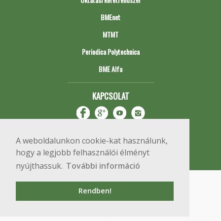
BMEnet
MTMT
Periodica Polytechnica
BME Alfa
KAPCSOLAT
A weboldalunkon cookie-kat használunk,
hogy a legjobb felhasználói élményt
nyújthassuk.
További információ
Impresszum
Copyright © 2020 BME Építőmérnöki Kar
Rendben!
1111 Budapest, Műegyetem rkp. 3.
+36 1 463 3531
webmester@emk.bme.hu