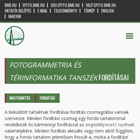
BME.HU
EPITO.BME.HU
EDU.EPITO.BME.HU
HELP.EPITO.BME.HU
OKTATÓI BELÉPÉS
E-MAIL
TELEFONKÖNYV
TÉRKÉP
ENGLISH
MAGYAR
FOTOGRAMMETRIA ÉS
FORDÍTÁSAI
TÉRINFORMATIKA TANSZÉK
Elsődleges fülek
MEGTEKINTÉS
FORDÍTÁS
(AKTÍV
FÜL)
A beküldött tartalmak fordításai fordítás csomagokba vannak
szervezve. Minden fordítási csomag egy forrás tartalommal
rendelkezik és bármennyi fordítással az
engedélyezett nyelvek
valamelyikére. Minden fordítás aktuális vagy nem attól függően,
hogy a forrás tartalom jelentősen frissült-e, mióta a fordítást