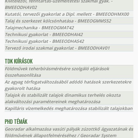
Kivitelezői, fenntartás-üzemeltetési szakmai gyak. -
BMEEODHAV02
Kutatói, tervezői gyakorlat a Dipl. mellett - BMEEODHMX00
Talaj és szerkezet kölcsönhatása - BMEEOGMMS52
Talajmechanika - BMEEOGMAT42
Technikusi gyakorlat - BMEEODHAI42
Technikusi gyakorlat - BMEEODHAS42
Tervező irodai szakmai gyakorlat - BMEEODHAV01
TDK KIÍRÁSOK
Földművek teherbírásmérésére szolgáló eljárások
összehasonlítása
Az agyag térfogatváltozásából adódó hatások szerkezetekre
gyakorolt hatása
Talajok és stabilizált talajok dinamikus terhelés okozta
alakváltozási paramétereinek meghatározása
Kapilláris vízemelkedés meghatározása stabilizált talajokban
PHD TÉMÁK
Georadar alkalmazása vasúti pályák zúzottkő ágyazatának és
földművének állapotfelméréséhez / Georadar System