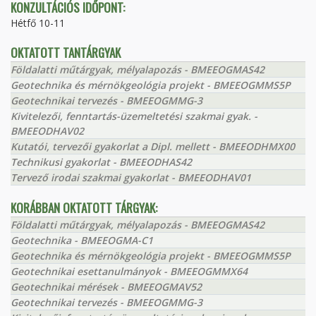
KONZULTÁCIÓS IDŐPONT:
Hétfő 10-11
OKTATOTT TANTÁRGYAK
Földalatti műtárgyak, mélyalapozás - BMEEOGMAS42
Geotechnika és mérnökgeológia projekt - BMEEOGMMS5P
Geotechnikai tervezés - BMEEOGMMG-3
Kivitelezői, fenntartás-üzemeltetési szakmai gyak. -
BMEEODHAV02
Kutatói, tervezői gyakorlat a Dipl. mellett - BMEEODHMX00
Technikusi gyakorlat - BMEEODHAS42
Tervező irodai szakmai gyakorlat - BMEEODHAV01
KORÁBBAN OKTATOTT TÁRGYAK:
Földalatti műtárgyak, mélyalapozás - BMEEOGMAS42
Geotechnika - BMEEOGMA-C1
Geotechnika és mérnökgeológia projekt - BMEEOGMMS5P
Geotechnikai esettanulmányok - BMEEOGMMX64
Geotechnikai mérések - BMEEOGMAV52
Geotechnikai tervezés - BMEEOGMMG-3