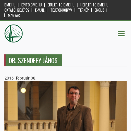
BME.HU
EPITO.BME.HU
EDU.EPITO.BME.HU
HELP.EPITO.BME.HU
OKTATÓI BELÉPÉS
E-MAIL
TELEFONKÖNYV
TÉRKÉP
ENGLISH
MAGYAR
DR. SZENDEFY JÁNOS
2016. február 08.