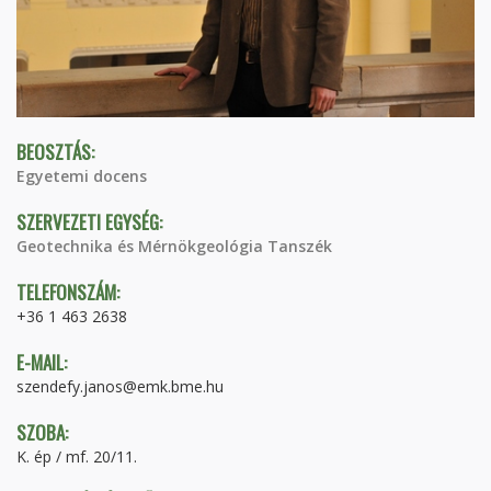
BEOSZTÁS:
Egyetemi docens
SZERVEZETI EGYSÉG:
Geotechnika és Mérnökgeológia Tanszék
TELEFONSZÁM:
+36 1 463 2638
E-MAIL:
szendefy.janos@emk.bme.hu
SZOBA:
K. ép / mf. 20/11.