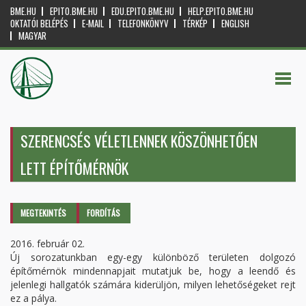
BME.HU
EPITO.BME.HU
EDU.EPITO.BME.HU
HELP.EPITO.BME.HU
OKTATÓI BELÉPÉS
E-MAIL
TELEFONKÖNYV
TÉRKÉP
ENGLISH
MAGYAR
SZERENCSÉS VÉLETLENNEK KÖSZÖNHETŐEN
LETT ÉPÍTŐMÉRNÖK
Elsődleges fülek
MEGTEKINTÉS
(AKTÍV
FORDÍTÁS
FÜL)
2016. február 02.
Új sorozatunkban egy-egy különböző területen dolgozó
építőmérnök mindennapjait mutatjuk be, hogy a leendő és
jelenlegi hallgatók számára kiderüljön, milyen lehetőségeket rejt
ez a pálya.