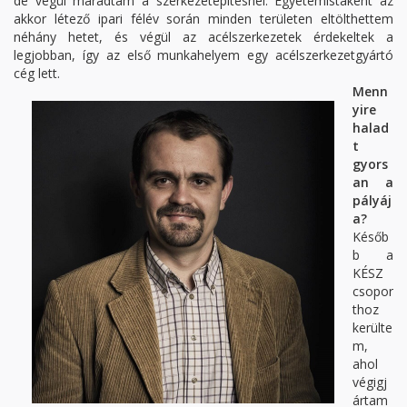
de végül maradtam a szerkezetépítésnél. Egyetemistaként az
akkor létező ipari félév során minden területen eltölthettem
néhány hetet, és végül az acélszerkezetek érdekeltek a
legjobban, így az első munkahelyem egy acélszerkezetgyártó
cég lett.
Menn
yire
halad
t
gyors
an a
pályáj
a?
Későb
b a
KÉSZ
csopor
thoz
kerülte
m,
ahol
végigj
ártam