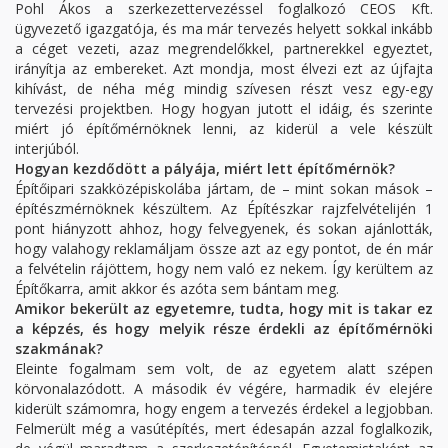
Pohl Ákos a szerkezettervezéssel foglalkozó CEOS Kft.
ügyvezető igazgatója, és ma már tervezés helyett sokkal inkább
a céget vezeti, azaz megrendelőkkel, partnerekkel egyeztet,
irányítja az embereket. Azt mondja, most élvezi ezt az újfajta
kihívást, de néha még mindig szívesen részt vesz egy-egy
tervezési projektben. Hogy hogyan jutott el idáig, és szerinte
miért jó építőmérnöknek lenni, az kiderül a vele készült
interjúból.
Hogyan kezdődött a pályája, miért lett építőmérnök?
Építőipari szakközépiskolába jártam, de – mint sokan mások –
építészmérnöknek készültem. Az Építészkar rajzfelvételijén 1
pont hiányzott ahhoz, hogy felvegyenek, és sokan ajánlották,
hogy valahogy reklamáljam össze azt az egy pontot, de én már
a felvételin rájöttem, hogy nem való ez nekem. Így kerültem az
Építőkarra, amit akkor és azóta sem bántam meg.
Amikor bekerült az egyetemre, tudta, hogy mit is takar ez
a képzés, és hogy melyik része érdekli az építőmérnöki
szakmának?
Eleinte fogalmam sem volt, de az egyetem alatt szépen
körvonalazódott. A második év végére, harmadik év elejére
kiderült számomra, hogy engem a tervezés érdekel a legjobban.
Felmerült még a vasútépítés, mert édesapán azzal foglalkozik,