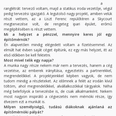
a
ranglétrát: tervező voltam, majd a statikus iroda vezetője, végül
pedig tervezési igazgató. A legutolsó nagy projekt, amiben velük
részt vettem, az a Liszt Ferenc repülőtéren a Skycourt
megtervezése volt, de rengeteg ipari épület, erőmű
megépítésében is részt vettem.
Mi a helyzet a pénzzel, mennyire keres jól egy
építőmérnök?
Én alapvetően mindig elégedett voltam a fizetésemmel. Az
elmúlt hat évben saját céget építünk, ez egy más helyzet, itt az
első időkben be kell fektetni.
Most mivel telik egy napja?
A munka nagy része nekem már nem a tervezés, hanem a cég
vezetése, az emberek irányítása, egyeztetés a partnerekkel,
megrendelőkkel. A projektjeinkkel képben vagyok, de nem
tudom mindig a részleteket. Az időmnek a felét az irodán kívül
töltöm, ahol megrendelőkkel, alvállalkozókkal tárgyalok. Néha
még belefolyok a tervezésbe is, de csak alkalmanként. Nekem
most nagyon inspiráló a cégvezetés nem mérnöki része, így
élvezem ezt a munkát is.
Milyen személyiségű, tudású diákoknak ajánlaná az
építőmérnöki pályát?