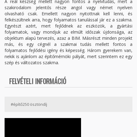
A reál készség mellett nagyon fontos a nyelvtudás, mert a
szakirodalom jelentős része angol vagy német nyelven
olvasható csak. Emellett nagyon nyitottnak kell lenni, és
felkészültnek arra, hogy folyamatos tanulással jár ez a szakma.
Egyrészt azért, mert fejlődnek az eszközök, a gyártási
folyamatok, vagy mondjuk az elmúlt időszak újdonsága, az
objektum alapú tervezés, azaz a BIM. Másrészt minden projekt
más, és egy cégnél a szakmai tudás mellett fontos a
folyamatos fejlődési igény és képesség. Három gyerekem van,
nekik is ajánlom az építőmérnöki pályát, mert szerintem ez egy
szép és változatos szakma.
FELVÉTELI INFORMÁCIÓ
#építő250 ösztöndíj