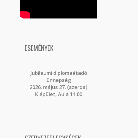
ESEMÉNYEK
J
ubileumi diplomaátadó
ünnepség
2026. május 27. (szerda)
K épület, Aula 11:00