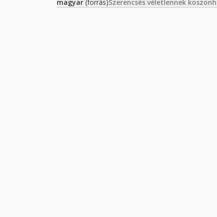
magyar
(forrás)
Szerencsés véletlennek köszön