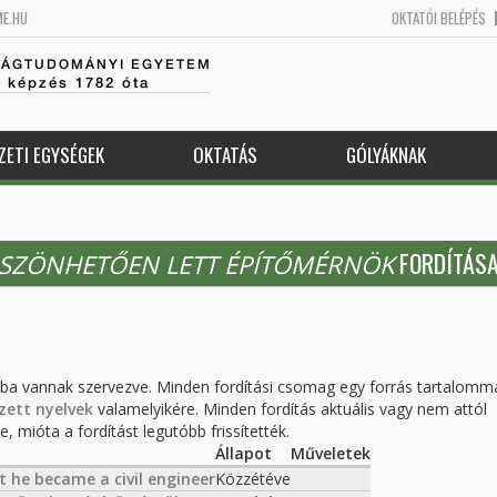
ME.HU
OKTATÓI BELÉPÉS
SÁGTUDOMÁNYI EGYETEM
k képzés 1782 óta
ZETI EGYSÉGEK
OKTATÁS
GÓLYÁKNAK
FORDÍTÁSA
ÖSZÖNHETŐEN LETT ÉPÍTŐMÉRNÖK
kba vannak szervezve. Minden fordítási csomag egy forrás tartalomm
zett nyelvek
valamelyikére. Minden fordítás aktuális vagy nem attól
, mióta a fordítást legutóbb frissítették.
Állapot
Műveletek
t he became a civil engineer
Közzétéve