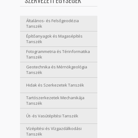
SZERVEZETI EGYSÉGEK
Általános- és Felsőgeodézia
Tanszék
Építőanyagok és Magasépítés
Tanszék
Fotogrammetria és Térinformatika
Tanszék
Geotechnika és Mérnökgeológia
Tanszék
Hidak és Szerkezetek Tanszék
Tartószerkezetek Mechanikája
Tanszék
Út- és Vasútépítési Tanszék
Vízépítési és Vízgazdálkodási
Tanszék