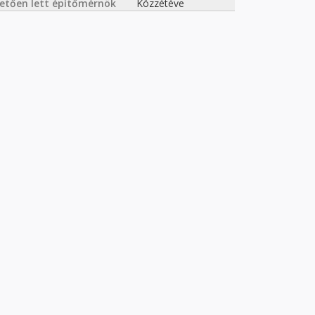
hetően lett építőmérnök
Közzétéve