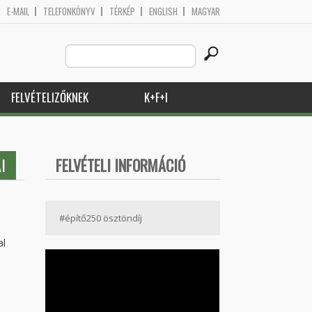
E-MAIL
TELEFONKÖNYV
TÉRKÉP
ENGLISH
MAGYAR
Search
Keresés űrlap
this
site
FELVÉTELIZŐKNEK
K+F+I
I
FELVÉTELI INFORMÁCIÓ
#építő250 ösztöndíj
al