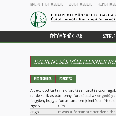
BME.HU
EPITO.BME.HU
EDU.EPITO.BME.HU
HELP.EPITO.B
BUDAPESTI MŰSZAKI ÉS GAZDA
Építőmérnöki Kar - építőmérnö
ÉPÍTŐMÉRNÖKI KAR
SZERVE
SZERENCSÉS VÉLETLENNEK K
Elsődleges fülek
MEGTEKINTÉS
FORDÍTÁS
(AKTÍV
FÜL)
A beküldött tartalmak fordításai fordítás csomago
rendelkezik és bármennyi fordítással az
engedélye
függően, hogy a forrás tartalom jelentősen frissült-e
Nyelv
Cím
angol
It was a fortunate accident tha