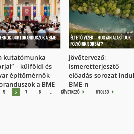
Az első BME-Connecten szóba...
ÉRNÖK-DOKTORANDUSZOK A BME-
ÉLTETŐ VIZEK – HOGYAN ALAKÍTJUK
FOLYÓINK SORSÁT?
a kutatómunka
Jövőtervező:
jai” – külföldi és
ismeretterjesztő
ar építőmérnök-
előadás-sorozat indul
oranduszok a BME-
BME-n
5
7
8
…
KÖVETKEZŐ
UTOLSÓ
6
Az első alkalom a természetes vi
fog...
em 30 éves...