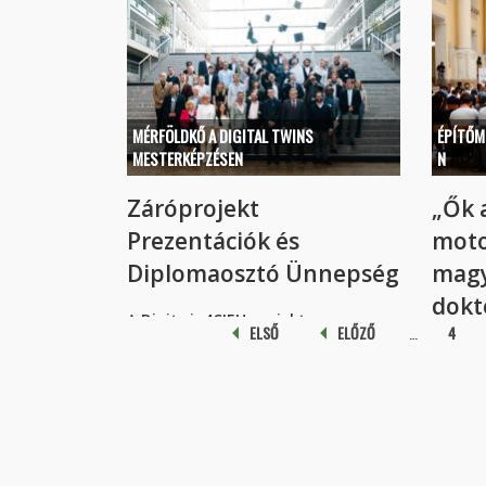
MÉRFÖLDKŐ A DIGITAL TWINS
ÉPÍTŐM
MESTERKÉPZÉSEN
N
Záróprojekt
„Ők 
Prezentációk és
motor
Diplomaosztó Ünnepség
magy
dokt
A
Digitwin4CIEU projekt...
Oldalak
ELSŐ
ELŐZŐ
…
4
n
A majdn