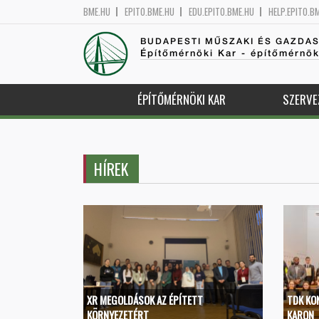
BME.HU
EPITO.BME.HU
EDU.EPITO.BME.HU
HELP.EPITO.B
BUDAPESTI MŰSZAKI ÉS GAZDA
Építőmérnöki Kar - építőmérnö
ÉPÍTŐMÉRNÖKI KAR
SZERVE
HÍREK
XR MEGOLDÁSOK AZ ÉPÍTETT
TDK KO
KÖRNYEZETÉRT
KARON