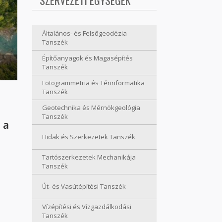
SZERVEZETI EGYSÉGEK
Általános- és Felsőgeodézia
Tanszék
Építőanyagok és Magasépítés
Tanszék
Fotogrammetria és Térinformatika
Tanszék
Geotechnika és Mérnökgeológia
Tanszék
 a
Hidak és Szerkezetek Tanszék
Tartószerkezetek Mechanikája
zekről
Tanszék
Út- és Vasútépítési Tanszék
Vízépítési és Vízgazdálkodási
Tanszék