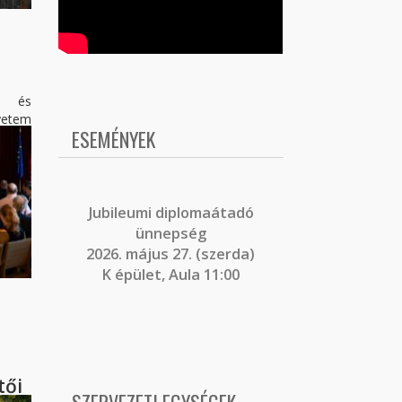
i és
etem
ESEMÉNYEK
J
ubileumi diplomaátadó
ünnepség
2026. május 27. (szerda)
K épület, Aula 11:00
tői