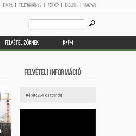
E-MAIL
TELEFONKÖNYV
TÉRKÉP
ENGLISH
MAGYAR
Search
Keresés űrlap
this
site
FELVÉTELIZŐKNEK
K+F+I
FELVÉTELI INFORMÁCIÓ
#építő250 ösztöndíj
4