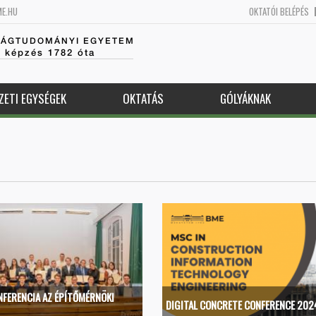
ME.HU
OKTATÓI BELÉPÉS
SÁGTUDOMÁNYI EGYETEM
k képzés 1782 óta
ZETI EGYSÉGEK
OKTATÁS
GÓLYÁKNAK
NFERENCIA AZ ÉPÍTŐMÉRNÖKI
DIGITAL CONCRETE CONFERENCE 202