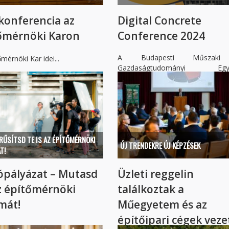
konferencia az
Digital Concrete
őmérnöki Karon
Conference 2024
A Budapesti Műszak
mérnöki Kar idei...
Gazdaságtudományi Egy
Építőmérnöki Karán...
RŰSÍTSD TE IS AZ ÉPÍTŐMÉRNÖKI
ÚJ TRENDEKRE ÚJ KÉPZÉSEK
T!
ópályázat – Mutasd
Üzleti reggelin
z építőmérnöki
találkoztak a
mát!
Műegyetem és az
építőipari cégek veze