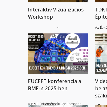
Interaktív Vizualizációs
TDK 
Workshop
Épít
...
Az Építő
NÉPSZE
EUCEET KONFERENCIA A BME-N 2025-BEN
SZAKMÁ
EUCEET konferencia a
Vide
BME-n 2025-ben
be a
szak
A BME Építőmérnöki Kar korábban...
Cél:
...