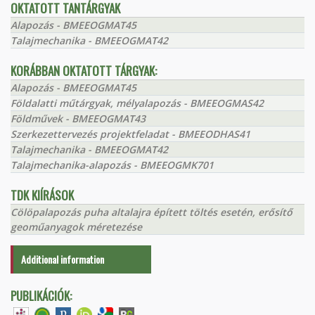
OKTATOTT TANTÁRGYAK
Alapozás - BMEEOGMAT45
Talajmechanika - BMEEOGMAT42
KORÁBBAN OKTATOTT TÁRGYAK:
Alapozás - BMEEOGMAT45
Földalatti műtárgyak, mélyalapozás - BMEEOGMAS42
Földművek - BMEEOGMAT43
Szerkezettervezés projektfeladat - BMEEODHAS41
Talajmechanika - BMEEOGMAT42
Talajmechanika-alapozás - BMEEOGMK701
TDK KIÍRÁSOK
Cölöpalapozás puha altalajra épített töltés esetén, erősítő
geoműanyagok méretezése
Additional information
PUBLIKÁCIÓK: