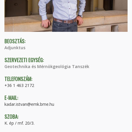
BEOSZTÁS:
Adjunktus
SZERVEZETI EGYSÉG:
Geotechnika és Mérnökgeológia Tanszék
TELEFONSZÁM:
+36 1 463 2172
E-MAIL:
kadar.istvan@emk.bme.hu
SZOBA:
K. ép / mf. 20/3.