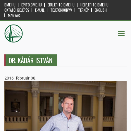
BME.HU
EPITO.BME.HU
EDU.EPITO.BME.HU
HELP.EPITO.BME.HU
OKTATÓI BELÉPÉS
E-MAIL
TELEFONKÖNYV
TÉRKÉP
ENGLISH
MAGYAR
DR. KÁDÁR ISTVÁN
2016. február 08.