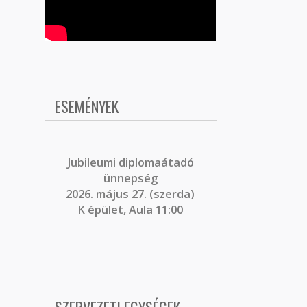
ESEMÉNYEK
J
ubileumi diplomaátadó
ünnepség
2026. május 27. (szerda)
K épület, Aula 11:00