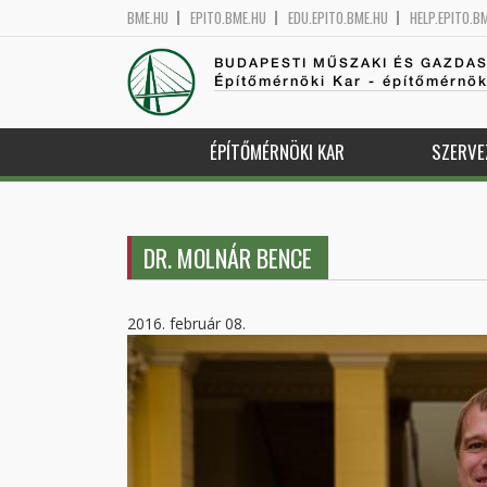
BME.HU
EPITO.BME.HU
EDU.EPITO.BME.HU
HELP.EPITO.B
BUDAPESTI MŰSZAKI ÉS GAZDA
Építőmérnöki Kar - építőmérnö
ÉPÍTŐMÉRNÖKI KAR
SZERVE
DR. MOLNÁR BENCE
2016. február 08.