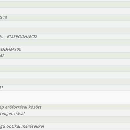
AG43
yak. - BMEEODHAV02
BMEEODHMX00
42
01
ép erőforrásai között
eligenciával
gú optikai mérésekkel