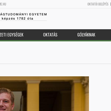
ME.HU
OKTATÓI BELÉPÉS
SÁGTUDOMÁNYI EGYETEM
k képzés 1782 óta
ZETI EGYSÉGEK
OKTATÁS
GÓLYÁKNAK