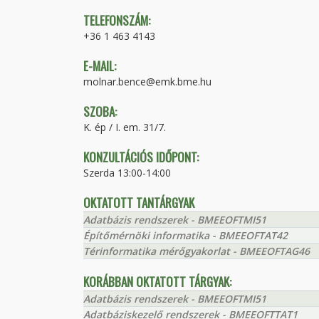
TELEFONSZÁM:
+36 1 463 4143
E-MAIL:
molnar.bence@emk.bme.hu
SZOBA:
K. ép / I. em. 31/7.
KONZULTÁCIÓS IDŐPONT:
Szerda 13:00-14:00
OKTATOTT TANTÁRGYAK
Adatbázis rendszerek - BMEEOFTMI51
Építőmérnöki informatika - BMEEOFTAT42
Térinformatika mérőgyakorlat - BMEEOFTAG46
KORÁBBAN OKTATOTT TÁRGYAK:
Adatbázis rendszerek - BMEEOFTMI51
Adatbáziskezelő rendszerek - BMEEOFTTAT1