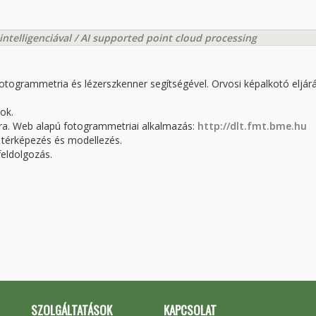
telligenciával / AI supported point cloud processing
otogrammetria és lézerszkenner segítségével. Orvosi képalkotó eljár
ok.
ra. Web alapú fotogrammetriai alkalmazás:
http://dlt.fmt.bme.hu
 térképezés és modellezés.
feldolgozás.
SZOLGÁLTATÁSOK
KAPCSOLAT