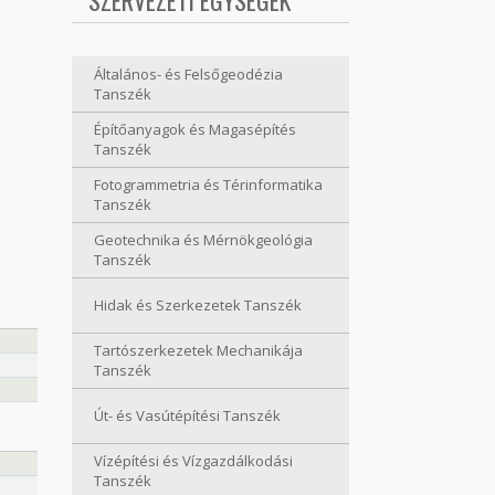
SZERVEZETI EGYSÉGEK
Általános- és Felsőgeodézia
Tanszék
Építőanyagok és Magasépítés
Tanszék
Fotogrammetria és Térinformatika
Tanszék
Geotechnika és Mérnökgeológia
Tanszék
Hidak és Szerkezetek Tanszék
Tartószerkezetek Mechanikája
Tanszék
Út- és Vasútépítési Tanszék
Vízépítési és Vízgazdálkodási
Tanszék