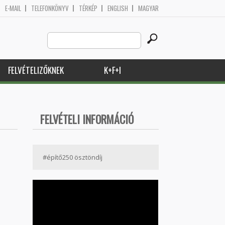
E-MAIL
TELEFONKÖNYV
TÉRKÉP
ENGLISH
MAGYAR
Search
Keresés űrlap
this
site
FELVÉTELIZŐKNEK
K+F+I
FELVÉTELI INFORMÁCIÓ
#építő250 ösztöndíj