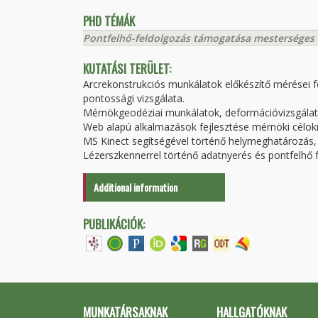
PHD TÉMÁK
Pontfelhő-feldolgozás támogatása mesterséges in
KUTATÁSI TERÜLET:
Arcrekonstrukciós munkálatok előkészítő mérései f
pontossági vizsgálata.
Mérnökgeodéziai munkálatok, deformációvizsgálat
Web alapú alkalmazások fejlesztése mérnöki célok
MS Kinect segítségével történő helymeghatározás,
Lézerszkennerrel történő adatnyerés és pontfelhő 
Additional information
PUBLIKÁCIÓK:
MUNKATÁRSAKNAK
HALLGATÓKNAK