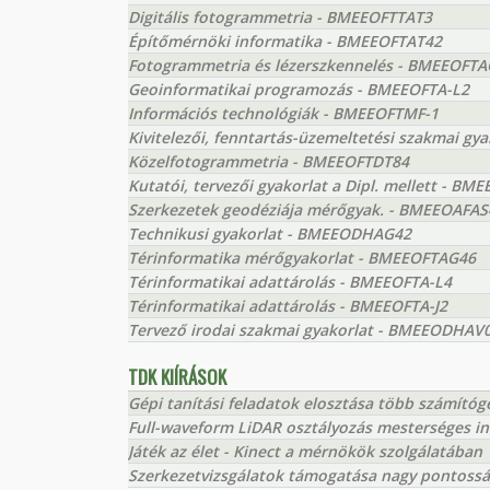
Digitális fotogrammetria - BMEEOFTTAT3
Építőmérnöki informatika - BMEEOFTAT42
Fotogrammetria és lézerszkennelés - BMEEOFT
Geoinformatikai programozás - BMEEOFTA-L2
Információs technológiák - BMEEOFTMF-1
Kivitelezői, fenntartás-üzemeltetési szakmai g
Közelfotogrammetria - BMEEOFTDT84
Kutatói, tervezői gyakorlat a Dipl. mellett - 
Szerkezetek geodéziája mérőgyak. - BMEEOAFAS
Technikusi gyakorlat - BMEEODHAG42
Térinformatika mérőgyakorlat - BMEEOFTAG46
Térinformatikai adattárolás - BMEEOFTA-L4
Térinformatikai adattárolás - BMEEOFTA-J2
Tervező irodai szakmai gyakorlat - BMEEODHAV
TDK KIÍRÁSOK
Gépi tanítási feladatok elosztása több számítóg
Full-waveform LiDAR osztályozás mesterséges int
Játék az élet - Kinect a mérnökök szolgálatában
Szerkezetvizsgálatok támogatása nagy pontossá