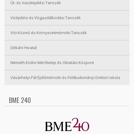
Út- és Vasútépítési Tanszék
Vízépítési és Vízgazdálkodási Tanszék
Vízi Közmű és Környezetmérnöki Tanszék
Dékáni Hivatal
Németh Endre Mérőtelep és Oktatási Központ
Vásárhelyi Pál Építőmérnöki és Földtudományi Doktori iskola
BME 240