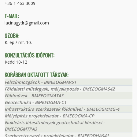
+36 1 463 3009
E-MAIL:
lacinagydr@gmail.com
SZOBA:
K. ép / mf. 10.
KONZULTÁCIÓS IDŐPONT:
Kedd 10-12
KORÁBBAN OKTATOTT TÁRGYAK:
Felszínmozgások - BMEEOGMAV51
Földalatti műtárgyak, mélyalapozás - BMEEOGMAS42
Földművek - BMEEOGMAT43
Geotechnika - BMEEOGMA-C1
Infrastruktúra szerkezetek földművei - BMEEOGMMG-4
Mélyépítés projektfeladat - BMEEOGMA-CP
Nukleáris létesítmények geotechnikai kérdései -
BMEEOGMTPA3
Szerkezettervezés projektfeladat - BMEEODHAS41