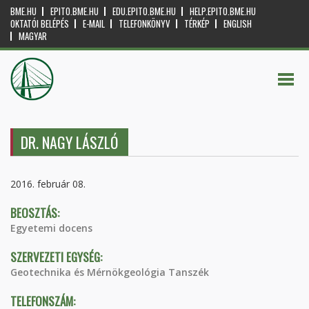
BME.HU
EPITO.BME.HU
EDU.EPITO.BME.HU
HELP.EPITO.BME.HU
OKTATÓI BELÉPÉS
E-MAIL
TELEFONKÖNYV
TÉRKÉP
ENGLISH
MAGYAR
DR. NAGY LÁSZLÓ
2016. február 08.
BEOSZTÁS:
Egyetemi docens
SZERVEZETI EGYSÉG:
Geotechnika és Mérnökgeológia Tanszék
TELEFONSZÁM: