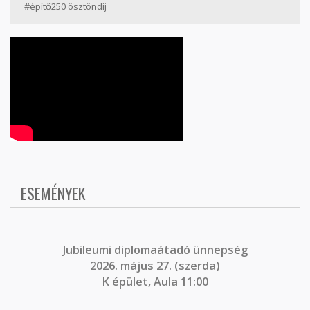
#építő250 ösztöndíj
ESEMÉNYEK
J
ubileumi diplomaátadó ünnepség
2026. május 27. (szerda)
K épület, Aula 11:00