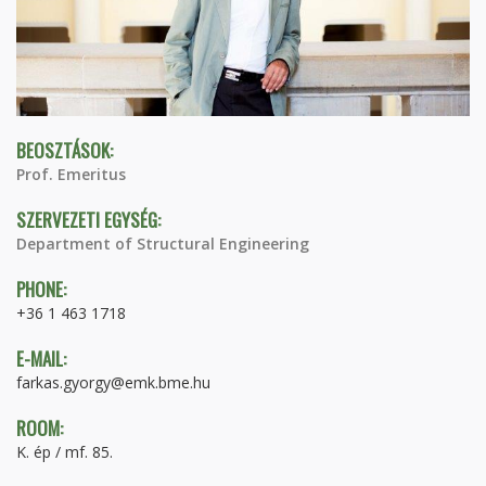
BEOSZTÁSOK:
Prof. Emeritus
SZERVEZETI EGYSÉG:
Department of Structural Engineering
PHONE:
+36 1 463 1718
E-MAIL:
farkas.gyorgy@emk.bme.hu
ROOM:
K. ép / mf. 85.