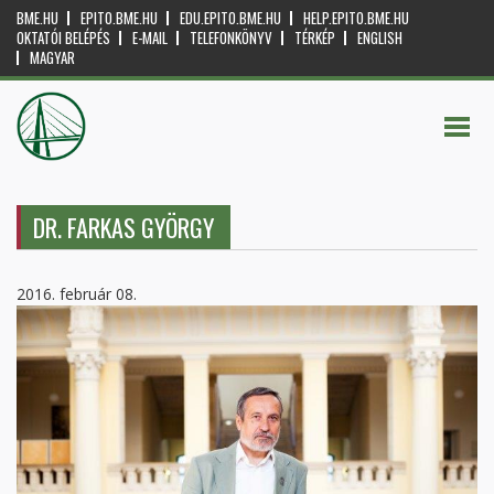
BME.HU
EPITO.BME.HU
EDU.EPITO.BME.HU
HELP.EPITO.BME.HU
OKTATÓI BELÉPÉS
E-MAIL
TELEFONKÖNYV
TÉRKÉP
ENGLISH
MAGYAR
DR. FARKAS GYÖRGY
2016. február 08.