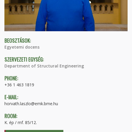
BEOSZTÁSOK:
Egyetemi docens
SZERVEZETI EGYSÉG:
Department of Structural Engineering
PHONE:
+36 1 463 1819
E-MAIL:
horvath.laszlo@emk.bme.hu
ROOM:
K. ép / mf. 85/12.