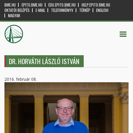
BME.HU
EPITO.BME.HU
EDU.EPITO.BME.HU
HELP.EPITO.BME.HU
OKTATÓI BELÉPÉS
E-MAIL
TELEFONKÖNYV
TÉRKÉP
ENGLISH
MAGYAR
DR. HORVÁTH LÁSZLÓ ISTVÁN
2016. február 08.