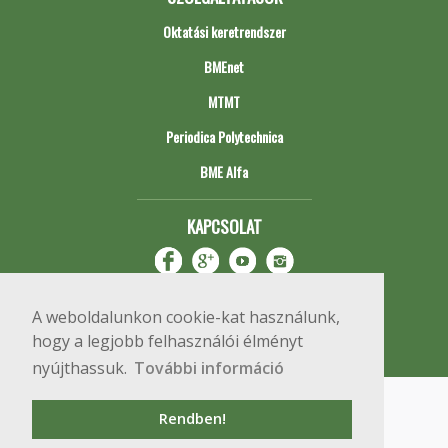
Oktatási keretrendszer
BMEnet
MTMT
Periodica Polytechnica
BME Alfa
KAPCSOLAT
A weboldalunkon cookie-kat használunk,
hogy a legjobb felhasználói élményt
nyújthassuk.
További információ
Impresszum
Copyright © 2020 BME Építőmérnöki Kar
Rendben!
1111 Budapest, Műegyetem rkp. 3.
+36 1 463 3531