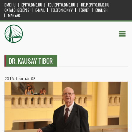
BME.HU
EPITO.BME.HU
EDU.EPITO.BME.HU
HELP.EPITO.BME.HU
OKTATÓI BELÉPÉS
E-MAIL
TELEFONKÖNYV
TÉRKÉP
ENGLISH
MAGYAR
DR. KAUSAY TIBOR
2016. február 08.