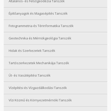
Általános- és Felsőgeodézia Tanszék
Építőanyagok és Magasépítés Tanszék
Fotogrammetria és Térinformatika Tanszék
Geotechnika és Mérnökgeológia Tanszék
Hidak és Szerkezetek Tanszék
Tartószerkezetek Mechanikája Tanszék
Út- és Vasútépítési Tanszék
Vízépítési és Vízgazdálkodási Tanszék
Vízi Közmű és Környezetmérnöki Tanszék