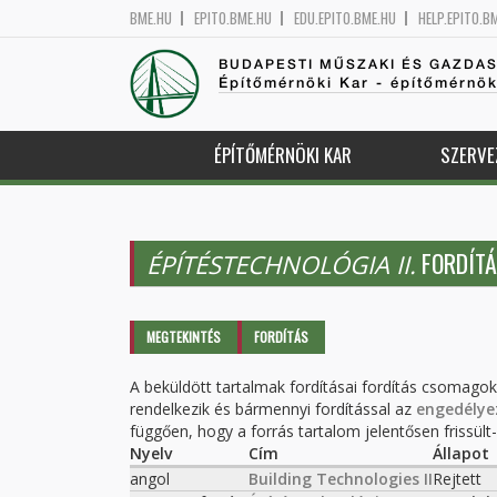
BME.HU
EPITO.BME.HU
EDU.EPITO.BME.HU
HELP.EPITO.B
BUDAPESTI MŰSZAKI ÉS GAZDA
Építőmérnöki Kar - építőmérnö
ÉPÍTŐMÉRNÖKI KAR
SZERVE
FORDÍTÁ
ÉPÍTÉSTECHNOLÓGIA II.
Elsődleges fülek
MEGTEKINTÉS
FORDÍTÁS
(AKTÍV
FÜL)
A beküldött tartalmak fordításai fordítás csomago
rendelkezik és bármennyi fordítással az
engedélye
függően, hogy a forrás tartalom jelentősen frissült-e
Nyelv
Cím
Állapot
angol
Building Technologies II
Rejtett