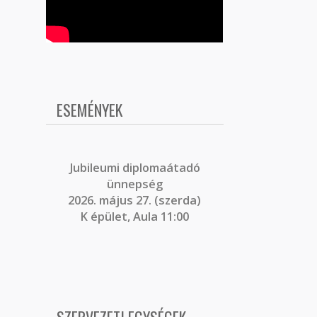
ESEMÉNYEK
J
ubileumi diplomaátadó
ünnepség
2026. május 27. (szerda)
K épület, Aula 11:00