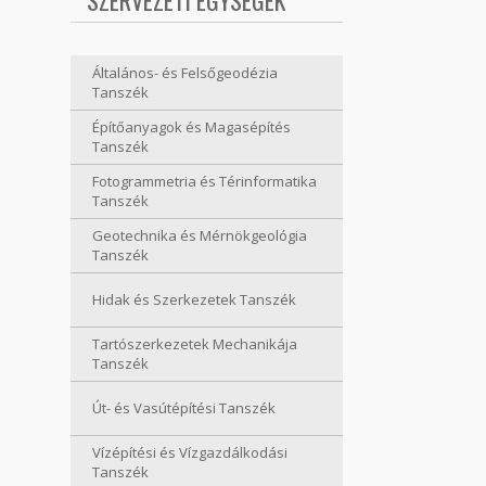
SZERVEZETI EGYSÉGEK
Általános- és Felsőgeodézia
Tanszék
Építőanyagok és Magasépítés
Tanszék
Fotogrammetria és Térinformatika
Tanszék
Geotechnika és Mérnökgeológia
Tanszék
Hidak és Szerkezetek Tanszék
Tartószerkezetek Mechanikája
Tanszék
Út- és Vasútépítési Tanszék
Vízépítési és Vízgazdálkodási
Tanszék