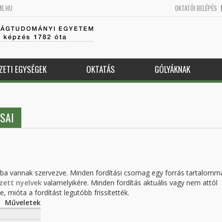
ME.HU
OKTATÓI BELÉPÉS
SÁGTUDOMÁNYI EGYETEM
k képzés 1782 óta
ZETI EGYSÉGEK
OKTATÁS
GÓLYÁKNAK
SAI
kba vannak szervezve. Minden fordítási csomag egy forrás tartalomm
zett nyelvek
valamelyikére. Minden fordítás aktuális vagy nem attól
, mióta a fordítást legutóbb frissítették.
Műveletek