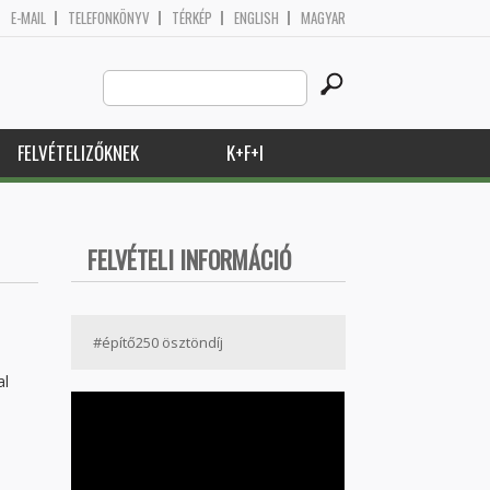
E-MAIL
TELEFONKÖNYV
TÉRKÉP
ENGLISH
MAGYAR
Search
Keresés űrlap
this
site
FELVÉTELIZŐKNEK
K+F+I
FELVÉTELI INFORMÁCIÓ
#építő250 ösztöndíj
al