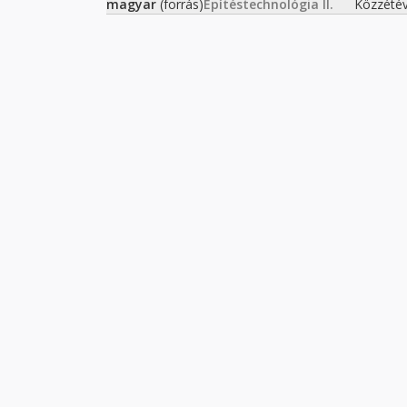
magyar
(forrás)
Építéstechnológia II.
Közzété