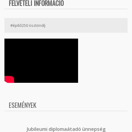
FELVÉTELI INFORMÁCIÓ
#építő250 ösztöndíj
ESEMÉNYEK
J
ubileumi diplomaátadó ünnepség