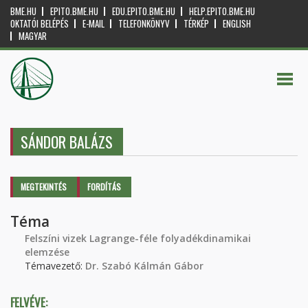
BME.HU
EPITO.BME.HU
EDU.EPITO.BME.HU
HELP.EPITO.BME.HU
OKTATÓI BELÉPÉS
E-MAIL
TELEFONKÖNYV
TÉRKÉP
ENGLISH
MAGYAR
SÁNDOR BALÁZS
Elsődleges fülek
MEGTEKINTÉS
(AKTÍV
FORDÍTÁS
FÜL)
Téma
Felszíni vizek Lagrange-féle folyadékdinamikai
elemzése
Témavezető:
Dr. Szabó Kálmán Gábor
FELVÉVE: