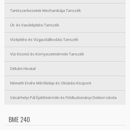
Tartószerkezetek Mechanikája Tanszék
Út- és Vasútépítési Tanszék
Vízépítési és Vízgazdálkodási Tanszék
Vízi Közmű és Környezetmérnöki Tanszék
Dékáni Hivatal
Németh Endre Mérőtelep és Oktatási Központ
Vásárhelyi Pál Építőmérnöki és Földtudományi Doktori iskola
BME 240