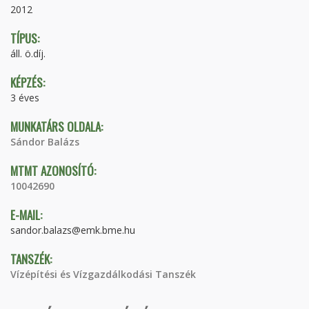
2012
TÍPUS:
áll. ö.díj.
KÉPZÉS:
3 éves
MUNKATÁRS OLDALA:
Sándor Balázs
MTMT AZONOSÍTÓ:
10042690
E-MAIL:
sandor.balazs@emk.bme.hu
TANSZÉK:
Vízépítési és Vízgazdálkodási Tanszék