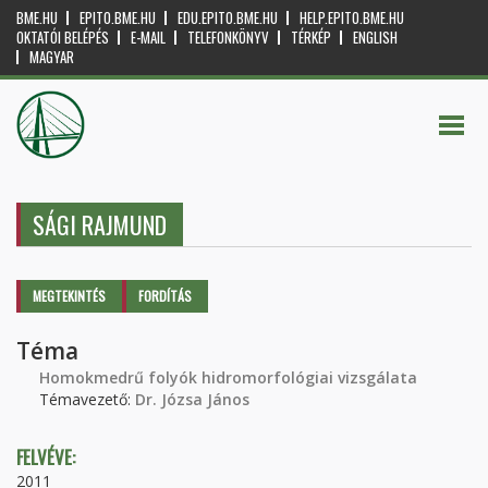
BME.HU
EPITO.BME.HU
EDU.EPITO.BME.HU
HELP.EPITO.BME.HU
OKTATÓI BELÉPÉS
E-MAIL
TELEFONKÖNYV
TÉRKÉP
ENGLISH
MAGYAR
SÁGI RAJMUND
Elsődleges fülek
MEGTEKINTÉS
(AKTÍV
FORDÍTÁS
FÜL)
Téma
Homokmedrű folyók hidromorfológiai vizsgálata
Témavezető:
Dr. Józsa János
FELVÉVE:
2011