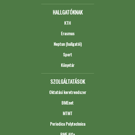
HALLGATÓKNAK
KTH
Erasmus
Neptun (hallgatói)
Sport
Könyvtár
SZOLGÁLTATÁSOK
Oktatási keretrendszer
BMEnet
MTMT
Periodica Polytechnica
BME Alfa