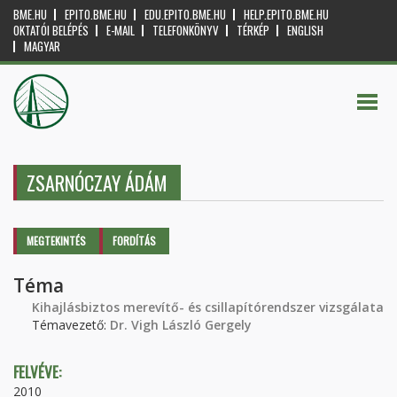
BME.HU
EPITO.BME.HU
EDU.EPITO.BME.HU
HELP.EPITO.BME.HU
OKTATÓI BELÉPÉS
E-MAIL
TELEFONKÖNYV
TÉRKÉP
ENGLISH
MAGYAR
ZSARNÓCZAY ÁDÁM
Elsődleges fülek
MEGTEKINTÉS
(AKTÍV
FORDÍTÁS
FÜL)
Téma
Kihajlásbiztos merevítő- és csillapítórendszer vizsgálata
Témavezető:
Dr. Vigh László Gergely
FELVÉVE:
2010