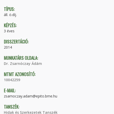
TÍPUS:
áll. ö.díj.
KÉPZÉS:
3 éves
DISSZERTÁCIÓ:
2014
MUNKATÁRS OLDALA:
Dr. Zsarnóczay Ádám
MTMT AZONOSÍTÓ:
10042259
E-MAIL:
zsarnoczay.adam@epito.bme.hu
TANSZÉK:
Hidak és Szerkezetek Tanszék