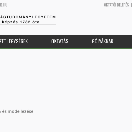
ME.HU
OKTATÓI BELÉPÉS
SÁGTUDOMÁNYI EGYETEM
k képzés 1782 óta
ZETI EGYSÉGEK
OKTATÁS
GÓLYÁKNAK
ta és modellezése