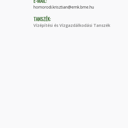
E-MAIL:
homorodi.krisztian@emk.bme.hu
TANSZÉK:
Vízépítési és Vízgazdálkodási Tanszék