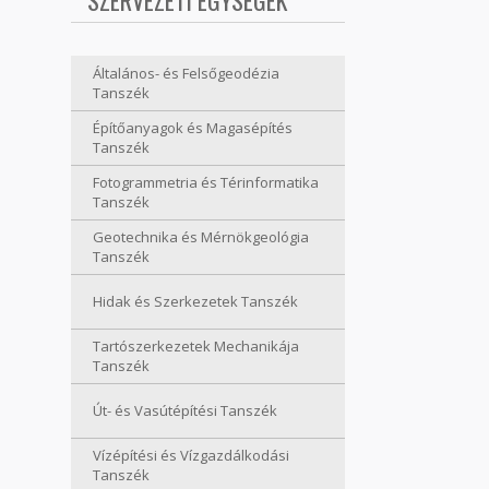
SZERVEZETI EGYSÉGEK
Általános- és Felsőgeodézia
Tanszék
Építőanyagok és Magasépítés
Tanszék
Fotogrammetria és Térinformatika
Tanszék
Geotechnika és Mérnökgeológia
Tanszék
Hidak és Szerkezetek Tanszék
Tartószerkezetek Mechanikája
Tanszék
Út- és Vasútépítési Tanszék
Vízépítési és Vízgazdálkodási
Tanszék