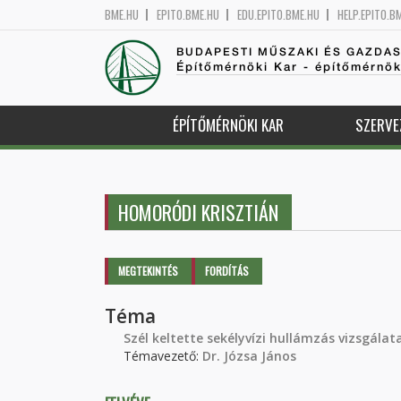
BME.HU
EPITO.BME.HU
EDU.EPITO.BME.HU
HELP.EPITO.B
BUDAPESTI MŰSZAKI ÉS GAZDA
Építőmérnöki Kar - építőmérnö
ÉPÍTŐMÉRNÖKI KAR
SZERVE
HOMORÓDI KRISZTIÁN
Elsődleges fülek
MEGTEKINTÉS
(AKTÍV
FORDÍTÁS
FÜL)
Téma
Szél keltette sekélyvízi hullámzás vizsgála
Témavezető:
Dr. Józsa János