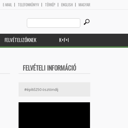
E-MAIL
TELEFONKÖNYV
TÉRKÉP
ENGLISH
MAGYAR
Search
Keresés űrlap
this
site
FELVÉTELIZŐKNEK
K+F+I
FELVÉTELI INFORMÁCIÓ
#építő250 ösztöndíj