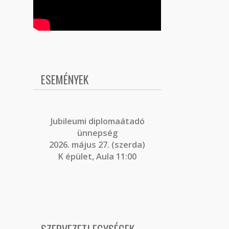
ESEMÉNYEK
J
ubileumi diplomaátadó
ünnepség
2026. május 27. (szerda)
K épület, Aula 11:00