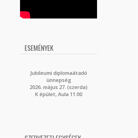
ESEMÉNYEK
J
ubileumi diplomaátadó
ünnepség
2026. május 27. (szerda)
K épület, Aula 11:00