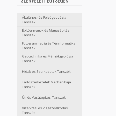
SZERVEZETI EGYSÉGEK
Általános- és Felsőgeodézia
Tanszék
Építőanyagok és Magasépítés
Tanszék
Fotogrammetria és Térinformatika
Tanszék
Geotechnika és Mérnökgeológia
Tanszék
Hidak és Szerkezetek Tanszék
Tartószerkezetek Mechanikája
Tanszék
Út- és Vasútépítési Tanszék
Vízépítési és Vízgazdálkodási
Tanszék