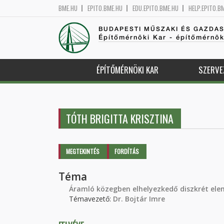
BME.HU
EPITO.BME.HU
EDU.EPITO.BME.HU
HELP.EPITO.B
BUDAPESTI MŰSZAKI ÉS GAZDA
Építőmérnöki Kar - építőmérnö
ÉPÍTŐMÉRNÖKI KAR
SZERVE
TÓTH BRIGITTA KRISZTINA
Elsődleges fülek
MEGTEKINTÉS
(AKTÍV
FORDÍTÁS
FÜL)
Téma
Áramló közegben elhelyezkedő diszkrét ele
Témavezető:
Dr. Bojtár Imre