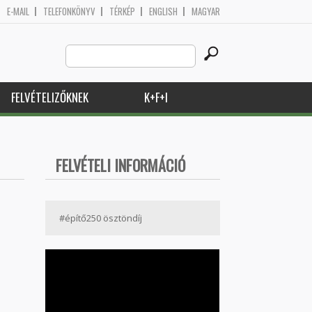
E-MAIL
TELEFONKÖNYV
TÉRKÉP
ENGLISH
MAGYAR
Search
Keresés űrlap
this
site
FELVÉTELIZŐKNEK
K+F+I
FELVÉTELI INFORMÁCIÓ
#építő250 ösztöndíj