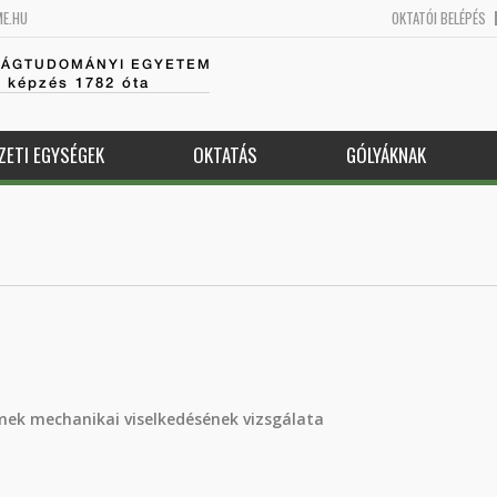
ME.HU
OKTATÓI BELÉPÉS
SÁGTUDOMÁNYI EGYETEM
k képzés 1782 óta
ZETI EGYSÉGEK
OKTATÁS
GÓLYÁKNAK
mek mechanikai viselkedésének vizsgálata