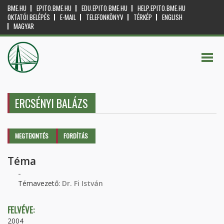
BME.HU
EPITO.BME.HU
EDU.EPITO.BME.HU
HELP.EPITO.BME.HU
OKTATÓI BELÉPÉS
E-MAIL
TELEFONKÖNYV
TÉRKÉP
ENGLISH
MAGYAR
ERCSÉNYI BALÁZS
Elsődleges fülek
MEGTEKINTÉS
(AKTÍV
FORDÍTÁS
FÜL)
Téma
-
Témavezető:
Dr. Fi István
FELVÉVE:
2004