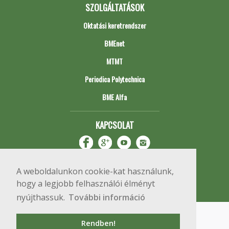
SZOLGÁLTATÁSOK
Oktatási keretrendszer
BMEnet
MTMT
Periodica Polytechnica
BME Alfa
KAPCSOLAT
A weboldalunkon cookie-kat használunk,
hogy a legjobb felhasználói élményt
nyújthassuk.
További információ
Impresszum
Copyright © 2020 BME Építőmérnöki Kar
Rendben!
1111 Budapest, Műegyetem rkp. 3.