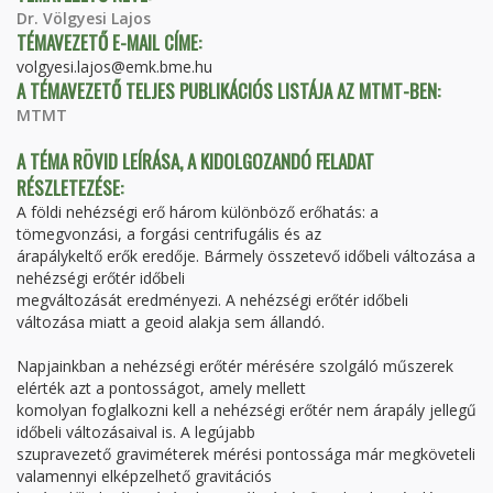
Dr. Völgyesi Lajos
TÉMAVEZETŐ E-MAIL CÍME:
volgyesi.lajos@emk.bme.hu
A TÉMAVEZETŐ TELJES PUBLIKÁCIÓS LISTÁJA AZ MTMT-BEN:
MTMT
A TÉMA RÖVID LEÍRÁSA, A KIDOLGOZANDÓ FELADAT
RÉSZLETEZÉSE:
A földi nehézségi erő három különböző erőhatás: a
tömegvonzási, a forgási centrifugális és az
árapálykeltő erők eredője. Bármely összetevő időbeli változása a
nehézségi erőtér időbeli
megváltozását eredményezi. A nehézségi erőtér időbeli
változása miatt a geoid alakja sem állandó.
Napjainkban a nehézségi erőtér mérésére szolgáló műszerek
elérték azt a pontosságot, amely mellett
komolyan foglalkozni kell a nehézségi erőtér nem árapály jellegű
időbeli változásaival is. A legújabb
szupravezető graviméterek mérési pontossága már megköveteli
valamennyi elképzelhető gravitációs