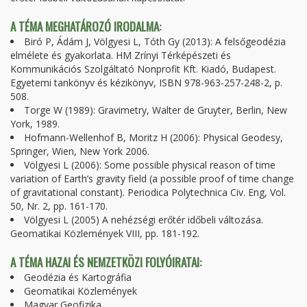
A TÉMA MEGHATÁROZÓ IRODALMA:
Biró P, Ádám J, Völgyesi L, Tóth Gy (2013): A felsőgeodézia
elmélete és gyakorlata. HM Zrínyi Térképészeti és
Kommunikációs Szolgáltató Nonprofit Kft. Kiadó, Budapest.
Egyetemi tankönyv és kézikönyv, ISBN 978-963-257-248-2, p.
508.
Torge W (1989): Gravimetry, Walter de Gruyter, Berlin, New
York, 1989.
Hofmann-Wellenhof B, Moritz H (2006): Physical Geodesy,
Springer, Wien, New York 2006.
Völgyesi L (2006): Some possible physical reason of time
variation of Earth’s gravity field (a possible proof of time change
of gravitational constant). Periodica Polytechnica Civ. Eng, Vol.
50, Nr. 2, pp. 161-170.
Völgyesi L (2005) A nehézségi erőtér időbeli változása.
Geomatikai Közlemények VIII, pp. 181-192.
A TÉMA HAZAI ÉS NEMZETKÖZI FOLYÓIRATAI:
Geodézia és Kartográfia
Geomatikai Közlemények
Magyar Geofizika