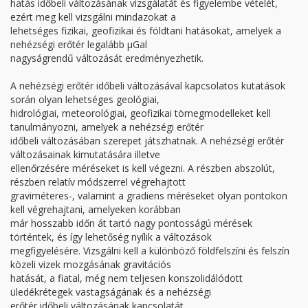
hatás időbeli változásának vizsgálatát és figyelembe vételét,
ezért meg kell vizsgálni mindazokat a
lehetséges fizikai, geofizikai és földtani hatásokat, amelyek a
nehézségi erőtér legalább μGal
nagyságrendű változását eredményezhetik.
A nehézségi erőtér időbeli változásával kapcsolatos kutatások
során olyan lehetséges geológiai,
hidrológiai, meteorológiai, geofizikai tömegmodelleket kell
tanulmányozni, amelyek a nehézségi erőtér
időbeli változásában szerepet játszhatnak. A nehézségi erőtér
változásainak kimutatására illetve
ellenőrzésére méréseket is kell végezni. A részben abszolút,
részben relatív módszerrel végrehajtott
graviméteres-, valamint a gradiens méréseket olyan pontokon
kell végrehajtani, amelyeken korábban
már hosszabb időn át tartó nagy pontosságú mérések
történtek, és így lehetőség nyílik a változások
megfigyelésére. Vizsgálni kell a különböző földfelszíni és felszín
közeli vizek mozgásának gravitációs
hatását, a fiatal, még nem teljesen konszolidálódott
üledékrétegek vastagságának és a nehézségi
erőtér időbeli változásának kapcsolatát.