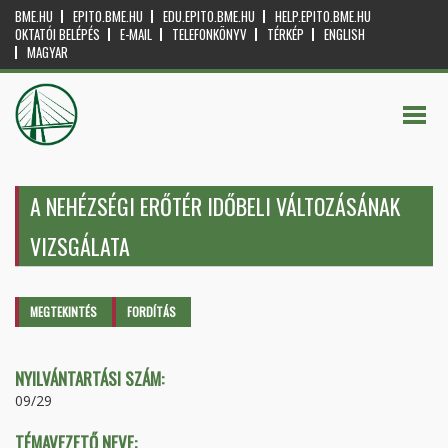
BME.HU
EPITO.BME.HU
EDU.EPITO.BME.HU
HELP.EPITO.BME.HU
OKTATÓI BELÉPÉS
E-MAIL
TELEFONKÖNYV
TÉRKÉP
ENGLISH
MAGYAR
A NEHÉZSÉGI ERŐTÉR IDŐBELI VÁLTOZÁSÁNAK
VIZSGÁLATA
Elsődleges fülek
MEGTEKINTÉS
(AKTÍV
FORDÍTÁS
FÜL)
NYILVÁNTARTÁSI SZÁM:
09/29
TÉMAVEZETŐ NEVE: