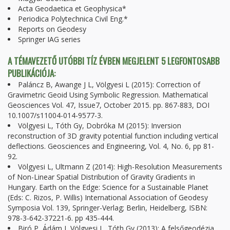
Acta Geodaetica et Geophysica*
Periodica Polytechnica Civil Eng.*
Reports on Geodesy
Springer IAG series
A TÉMAVEZETŐ UTÓBBI TÍZ ÉVBEN MEGJELENT 5 LEGFONTOSABB
PUBLIKÁCIÓJA:
Paláncz B, Awange J L, Völgyesi L (2015): Correction of
Gravimetric Geoid Using Symbolic Regression. Mathematical
Geosciences Vol. 47, Issue7, October 2015. pp. 867-883, DOI
10.1007/s11004-014-9577-3.
Völgyesi L, Tóth Gy, Dobróka M (2015): Inversion
reconstruction of 3D gravity potential function including vertical
deflections. Geosciences and Engineering, Vol. 4, No. 6, pp 81-
92.
Völgyesi L, Ultmann Z (2014): High-Resolution Measurements
of Non-Linear Spatial Distribution of Gravity Gradients in
Hungary. Earth on the Edge: Science for a Sustainable Planet
(Eds: C. Rizos, P. Willis) International Association of Geodesy
Symposia Vol. 139, Springer-Verlag; Berlin, Heidelberg, ISBN:
978-3-642-37221-6. pp 435-444.
Biró P, Ádám J, Völgyesi L, Tóth Gy (2013): A felsőgeodézia