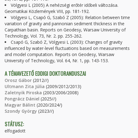
Völgyesi L (2005) A nehézségi erőtér időbeli változása.
Geomatikai Közlemények VIII, pp. 181-192.
Völgyesi L, Csapó G, Szabó Z (2005): Relation between time
variation of gravity and pannonian sediment thickness in the
Carpathian basin. Reports on Geodesy, Warsaw University of
Technology, Vol. 73, Nr. 2. pp. 255-262.
Csapó G, Szabó Z, Völgyesi L (2003): Changes of gravity
influenced by water-level fluctuations based on measurements
and model computation. Reports on Geodesy, Warsaw
University of Technology, Vol. 64, Nr. 1, pp. 143-153.
A TÉMAVEZETŐ EDDIGI DOKTORANDUSZAI
Orosz Gábor
(2012//)
Ultmann Zita Júlia
(2009/2012/2013)
Zaletnyik Piroska
(2003/2006/2008)
Pongrácz Dániel
(2025//)
Magyar Bálint
(2020/2024/)
Szondy György
(2023//)
STÁTUSZ:
elfogadott