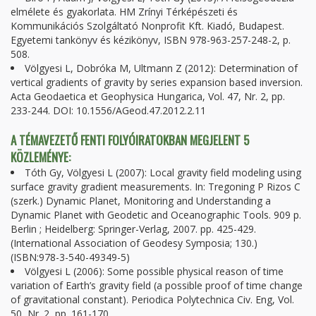
elmélete és gyakorlata. HM Zrínyi Térképészeti és
Kommunikációs Szolgáltató Nonprofit Kft. Kiadó, Budapest.
Egyetemi tankönyv és kézikönyv, ISBN 978-963-257-248-2, p.
508.
Völgyesi L, Dobróka M, Ultmann Z (2012): Determination of
vertical gradients of gravity by series expansion based inversion.
Acta Geodaetica et Geophysica Hungarica, Vol. 47, Nr. 2, pp.
233-244. DOI: 10.1556/AGeod.47.2012.2.11
A TÉMAVEZETŐ FENTI FOLYÓIRATOKBAN MEGJELENT 5
KÖZLEMÉNYE:
Tóth Gy, Völgyesi L (2007): Local gravity field modeling using
surface gravity gradient measurements. In: Tregoning P Rizos C
(szerk.) Dynamic Planet, Monitoring and Understanding a
Dynamic Planet with Geodetic and Oceanographic Tools. 909 p.
Berlin ; Heidelberg: Springer-Verlag, 2007. pp. 425-429.
(International Association of Geodesy Symposia; 130.)
(ISBN:978-3-540-49349-5)
Völgyesi L (2006): Some possible physical reason of time
variation of Earth’s gravity field (a possible proof of time change
of gravitational constant). Periodica Polytechnica Civ. Eng, Vol.
50, Nr. 2, pp. 161-170.