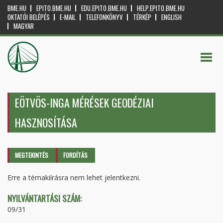
BME.HU
EPITO.BME.HU
EDU.EPITO.BME.HU
HELP.EPITO.BME.HU
OKTATÓI BELÉPÉS
E-MAIL
TELEFONKÖNYV
TÉRKÉP
ENGLISH
MAGYAR
EÖTVÖS-INGA MÉRÉSEK GEODÉZIAI
HASZNOSÍTÁSA
Elsődleges fülek
MEGTEKINTÉS
(AKTÍV
FORDÍTÁS
FÜL)
Erre a témakiírásra nem lehet jelentkezni.
NYILVÁNTARTÁSI SZÁM:
09/31