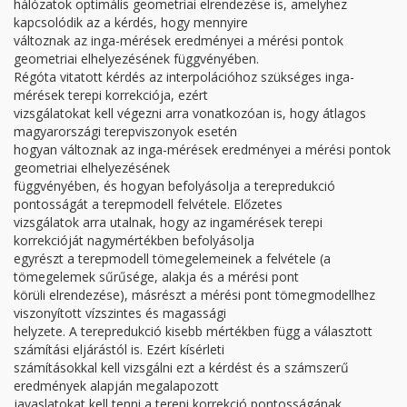
hálózatok optimális geometriai elrendezése is, amelyhez
kapcsolódik az a kérdés, hogy mennyire
változnak az inga-mérések eredményei a mérési pontok
geometriai elhelyezésének függvényében.
Régóta vitatott kérdés az interpolációhoz szükséges inga-
mérések terepi korrekciója, ezért
vizsgálatokat kell végezni arra vonatkozóan is, hogy átlagos
magyarországi terepviszonyok esetén
hogyan változnak az inga-mérések eredményei a mérési pontok
geometriai elhelyezésének
függvényében, és hogyan befolyásolja a terepredukció
pontosságát a terepmodell felvétele. Előzetes
vizsgálatok arra utalnak, hogy az ingamérések terepi
korrekcióját nagymértékben befolyásolja
egyrészt a terepmodell tömegelemeinek a felvétele (a
tömegelemek sűrűsége, alakja és a mérési pont
körüli elrendezése), másrészt a mérési pont tömegmodellhez
viszonyított vízszintes és magassági
helyzete. A terepredukció kisebb mértékben függ a választott
számítási eljárástól is. Ezért kísérleti
számításokkal kell vizsgálni ezt a kérdést és a számszerű
eredmények alapján megalapozott
javaslatokat kell tenni a terepi korrekció pontosságának