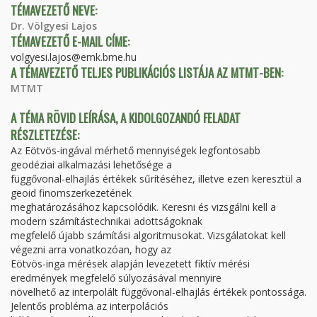
TÉMAVEZETŐ NEVE:
Dr. Völgyesi Lajos
TÉMAVEZETŐ E-MAIL CÍME:
volgyesi.lajos@emk.bme.hu
A TÉMAVEZETŐ TELJES PUBLIKÁCIÓS LISTÁJA AZ MTMT-BEN:
MTMT
A TÉMA RÖVID LEÍRÁSA, A KIDOLGOZANDÓ FELADAT
RÉSZLETEZÉSE:
Az Eötvös-ingával mérhető mennyiségek legfontosabb
geodéziai alkalmazási lehetősége a
függővonal-elhajlás értékek sűrítéséhez, illetve ezen keresztül a
geoid finomszerkezetének
meghatározásához kapcsolódik. Keresni és vizsgálni kell a
modern számítástechnikai adottságoknak
megfelelő újabb számítási algoritmusokat. Vizsgálatokat kell
végezni arra vonatkozóan, hogy az
Eötvös-inga mérések alapján levezetett fiktív mérési
eredmények megfelelő súlyozásával mennyire
növelhető az interpolált függővonal-elhajlás értékek pontossága.
Jelentős probléma az interpolációs