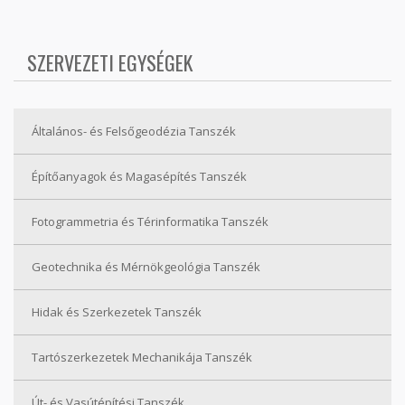
SZERVEZETI EGYSÉGEK
Általános- és Felsőgeodézia Tanszék
Építőanyagok és Magasépítés Tanszék
Fotogrammetria és Térinformatika Tanszék
Geotechnika és Mérnökgeológia Tanszék
Hidak és Szerkezetek Tanszék
Tartószerkezetek Mechanikája Tanszék
Út- és Vasútépítési Tanszék