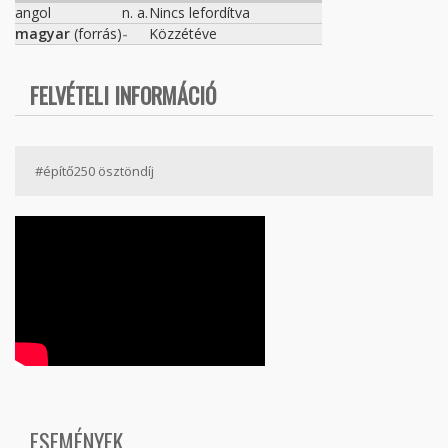
angol
n. a.
Nincs lefordítva
magyar
(forrás)
-
Közzétéve
FELVÉTELI INFORMÁCIÓ
#építő250 ösztöndíj
ESEMÉNYEK