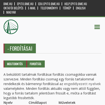
BME.HU
EPITO.BME.HU
EDU.EPITO.BME.HU
HELP.EPITO.BME.HU
OKTATÓI BELÉPÉS
E-MAIL
TELEFONKÖNYV
TÉRKÉP
ENGLISH
MAGYAR
FORDÍTÁSAI
-
Elsődleges fülek
MEGTEKINTÉS
FORDÍTÁS
(AKTÍV
FÜL)
A beküldött tartalmak fordításai fordítás csomagokba vannak
szervezve. Minden fordítási csomag egy forrás tartalommal
rendelkezik és bármennyi fordítással az
engedélyezett nyelvek
valamelyikére. Minden fordítás aktuális vagy nem attól függően,
hogy a forrás tartalom jelentősen frissült-e, mióta a fordítást
legutóbb frissítették.
Nyelv
Cím
Állapot
Műveletek