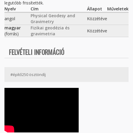
legutóbb frissítették.
Nyelv
Cím
Állapot
Műveletek
Physical Geodesy and
angol
Közzétéve
Gravimetry
magyar
Fizikai geodézia és
Közzétéve
(forrás)
gravimetria
FELVÉTELI INFORMÁCIÓ
#építő250 ösztöndíj