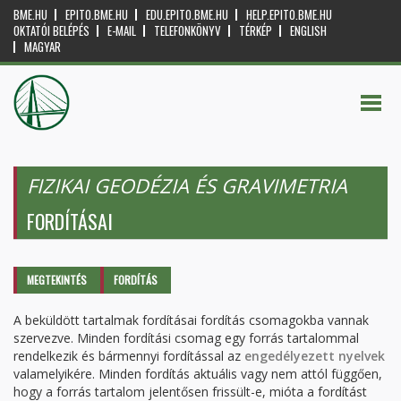
BME.HU
EPITO.BME.HU
EDU.EPITO.BME.HU
HELP.EPITO.BME.HU
OKTATÓI BELÉPÉS
E-MAIL
TELEFONKÖNYV
TÉRKÉP
ENGLISH
MAGYAR
FIZIKAI GEODÉZIA ÉS GRAVIMETRIA
FORDÍTÁSAI
Elsődleges fülek
MEGTEKINTÉS
FORDÍTÁS
(AKTÍV
FÜL)
A beküldött tartalmak fordításai fordítás csomagokba vannak
szervezve. Minden fordítási csomag egy forrás tartalommal
rendelkezik és bármennyi fordítással az
engedélyezett nyelvek
valamelyikére. Minden fordítás aktuális vagy nem attól függően,
hogy a forrás tartalom jelentősen frissült-e, mióta a fordítást