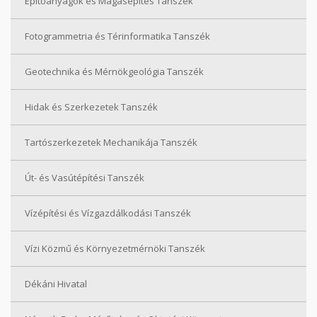
Építőanyagok és Magasépítés Tanszék
Fotogrammetria és Térinformatika Tanszék
Geotechnika és Mérnökgeológia Tanszék
Hidak és Szerkezetek Tanszék
Tartószerkezetek Mechanikája Tanszék
Út- és Vasútépítési Tanszék
Vízépítési és Vízgazdálkodási Tanszék
Vízi Közmű és Környezetmérnöki Tanszék
Dékáni Hivatal