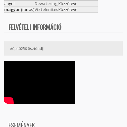
angol
Dewatering
Közzétéve
magyar
(forrás)
Víztelenítés
Közzétéve
FELVÉTELI INFORMÁCIÓ
#építő250 ösztöndíj
ESEMÉNYEK