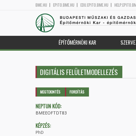
BME.HU
EPITO.BME.HU
EDU.EPITO.BME.HU
HELP.EPITO.B
BUDAPESTI MŰSZAKI ÉS GAZDA
Építőmérnöki Kar - építőmérnö
ÉPÍTŐMÉRNÖKI KAR
SZERVE
DIGITÁLIS FELÜLETMODELLEZÉS
Elsődleges fülek
MEGTEKINTÉS
(AKTÍV
FORDÍTÁS
FÜL)
NEPTUN KÓD:
BMEEOFTDT83
KÉPZÉS:
PhD