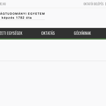
ME.HU
OKTATÓI BELÉPÉS
SÁGTUDOMÁNYI EGYETEM
k képzés 1782 óta
ZETI EGYSÉGEK
OKTATÁS
GÓLYÁKNAK