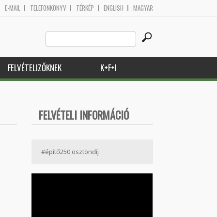
E-MAIL
TELEFONKÖNYV
TÉRKÉP
ENGLISH
MAGYAR
Search
Keresés űrlap
this
site
FELVÉTELIZŐKNEK
K+F+I
FELVÉTELI INFORMÁCIÓ
#építő250 ösztöndíj