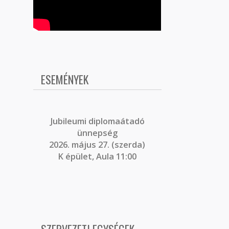
ESEMÉNYEK
J
ubileumi diplomaátadó
ünnepség
2026. május 27. (szerda)
K épület, Aula 11:00