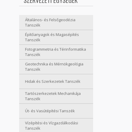
SZERVEZETI EGYSÉGEK
Általános- és Felsőgeodézia
Tanszék
Építőanyagok és Magasépítés
Tanszék
Fotogrammetria és Térinformatika
Tanszék
Geotechnika és Mérnökgeológia
Tanszék
Hidak és Szerkezetek Tanszék
Tartószerkezetek Mechanikája
Tanszék
Út- és Vasútépítési Tanszék
Vízépítési és Vízgazdálkodási
Tanszék