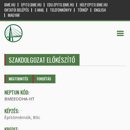
BME.HU
EPITO.BME.HU
EDU.EPITO.BME.HU
HELP.EPITO.BME.HU
OKTATÓI BELÉPÉS
E-MAIL
TELEFONKÖNYV
TÉRKÉP
ENGLISH
MAGYAR
SZAKDOLGOZAT ELŐKÉSZÍTŐ
Elsődleges fülek
MEGTEKINTÉS
(AKTÍV
FORDÍTÁS
FÜL)
NEPTUN KÓD:
BMEEODHA-HT
KÉPZÉS:
Építőmérnök, BSc
KREDIT: