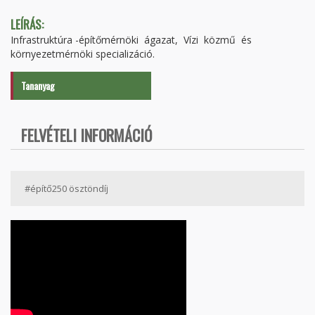
LEÍRÁS:
Infrastruktúra -építőmérnöki ágazat, Vízi közmű és
környezetmérnöki specializáció.
Tananyag
FELVÉTELI INFORMÁCIÓ
#építő250 ösztöndíj