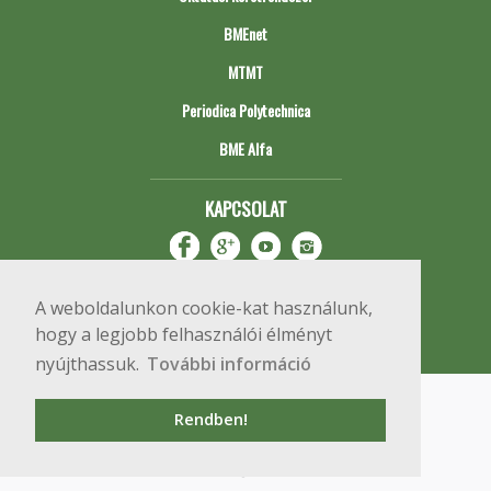
BMEnet
MTMT
Periodica Polytechnica
BME Alfa
KAPCSOLAT
A weboldalunkon cookie-kat használunk,
hogy a legjobb felhasználói élményt
nyújthassuk.
További információ
Impresszum
Copyright © 2020 BME Építőmérnöki Kar
Rendben!
1111 Budapest, Műegyetem rkp. 3.
+36 1 463 3531
webmester@emk.bme.hu