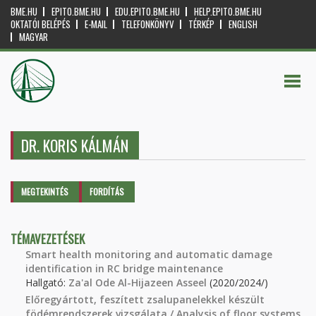
BME.HU
EPITO.BME.HU
EDU.EPITO.BME.HU
HELP.EPITO.BME.HU
OKTATÓI BELÉPÉS
E-MAIL
TELEFONKÖNYV
TÉRKÉP
ENGLISH
MAGYAR
DR. KORIS KÁLMÁN
Elsődleges fülek
MEGTEKINTÉS
(AKTÍV
FORDÍTÁS
FÜL)
TÉMAVEZETÉSEK
Smart health monitoring and automatic damage
identification in RC bridge maintenance
Hallgató:
Za'al Ode Al-Hijazeen Asseel
(2020/2024/)
Előregyártott, feszített zsalupanelekkel készült
födémrendszerek vizsgálata / Analysis of floor systems