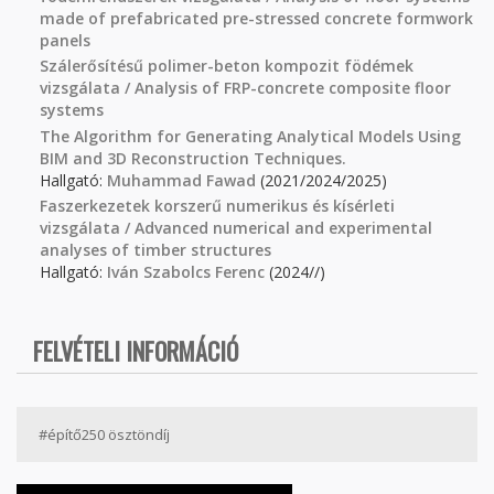
made of prefabricated pre-stressed concrete formwork
panels
Szálerősítésű polimer-beton kompozit födémek
vizsgálata / Analysis of FRP-concrete composite floor
systems
The Algorithm for Generating Analytical Models Using
BIM and 3D Reconstruction Techniques.
Hallgató:
Muhammad Fawad
(2021/2024/2025)
Faszerkezetek korszerű numerikus és kísérleti
vizsgálata / Advanced numerical and experimental
analyses of timber structures
Hallgató:
Iván Szabolcs Ferenc
(2024//)
FELVÉTELI INFORMÁCIÓ
#építő250 ösztöndíj