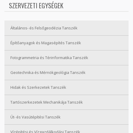
SZERVEZETI EGYSÉGEK
Általános- és Felsőgeodézia Tanszék
Építőanyagok és Magasépítés Tanszék
Fotogrammetria és Térinformatika Tanszék
Geotechnika és Mérnökgeológia Tanszék
Hidak és Szerkezetek Tanszék
Tartószerkezetek Mechanikája Tanszék
Út- és Vasútépítési Tanszék
Vízépítési és Vízgazdálkodási Tanszék