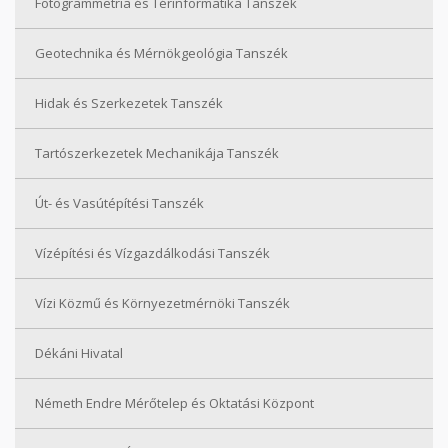
Fotogrammetria és Térinformatika Tanszék
Geotechnika és Mérnökgeológia Tanszék
Hidak és Szerkezetek Tanszék
Tartószerkezetek Mechanikája Tanszék
Út- és Vasútépítési Tanszék
Vízépítési és Vízgazdálkodási Tanszék
Vízi Közmű és Környezetmérnöki Tanszék
Dékáni Hivatal
Németh Endre Mérőtelep és Oktatási Központ