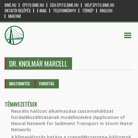
BME.HU
EPITO.BME.HU
EDU.EPITO.BME.HU
HELP.EPITO.BME.HU
OKTATÓI BELÉPÉS
E-MAIL
TELEFONKÖNYV
TÉRKÉP
ENGLISH
MAGYAR
DR. KNOLMÁR MARCELL
Elsődleges fülek
MEGTEKINTÉS
(AKTÍV
FORDÍTÁS
FÜL)
TÉMAVEZETÉSEK
Neurális hálózat alkalmazása csatornahálózat
hordalékszállításának modellezésére (Application of
Neural Network for Sediment Transport in Storm Water
Network)
A klímaváltozás hatása a csapadékcsatorna-hálózatok