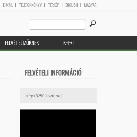
E-MAIL
TELEFONKÖNYV
TÉRKÉP
ENGLISH
MAGYAR
Search
Keresés űrlap
this
site
FELVÉTELIZŐKNEK
K+F+I
FELVÉTELI INFORMÁCIÓ
#építő250 ösztöndíj