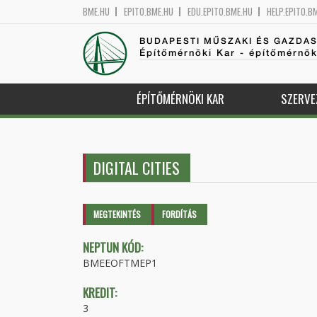
BME.HU
EPITO.BME.HU
EDU.EPITO.BME.HU
HELP.EPITO.B
BUDAPESTI MŰSZAKI ÉS GAZDA
Építőmérnöki Kar - építőmérnö
ÉPÍTŐMÉRNÖKI KAR
SZERVE
DIGITAL CITIES
Elsődleges fülek
MEGTEKINTÉS
(AKTÍV
FORDÍTÁS
FÜL)
NEPTUN KÓD:
BMEEOFTMEP1
KREDIT:
3