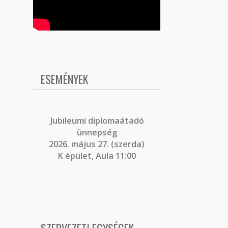
ESEMÉNYEK
J
ubileumi diplomaátadó
ünnepség
2026. május 27. (szerda)
K épület, Aula 11:00