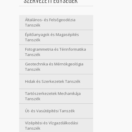
SZERVEZETI EGYSÉGEK
Általános- és Felsőgeodézia
Tanszék
Építőanyagok és Magasépítés
Tanszék
Fotogrammetria és Térinformatika
Tanszék
Geotechnika és Mérnökgeológia
Tanszék
Hidak és Szerkezetek Tanszék
Tartószerkezetek Mechanikája
Tanszék
Út- és Vasútépítési Tanszék
Vízépítési és Vízgazdálkodási
Tanszék