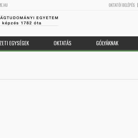
ME.HU
OKTATÓI BELÉPÉS
SÁGTUDOMÁNYI EGYETEM
k képzés 1782 óta
ZETI EGYSÉGEK
OKTATÁS
GÓLYÁKNAK