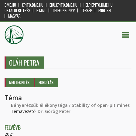
BME.HU
EPITO.BME.HU
EDU.EPITO.BME.HU
HELP.EPITO.BME.HU
OKTATÓI BELÉPÉS
E-MAIL
TELEFONKÖNYV
TÉRKÉP
ENGLISH
MAGYAR
OLÁH PETRA
Elsődleges fülek
MEGTEKINTÉS
(AKTÍV
FORDÍTÁS
FÜL)
Téma
Bányarézsűk állékonysága / Stability of open-pit mines
Témavezető:
Dr. Görög Péter
FELVÉVE:
2021