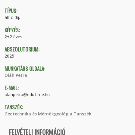
TÍPUS:
áll. ö.díj.
KÉPZÉS:
2+2 éves
ABSZOLUTORIUM:
2025
MUNKATÁRS OLDALA:
Oláh Petra
E-MAIL:
olahpetra@edu.bme.hu
TANSZÉK:
Geotechnika és Mérnökgeológia Tanszék
FELVÉTELI INFORMÁCIÓ