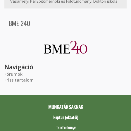
Vásárhelyi Pál Építőmérnöki és Földtudományi Doktori iskola
BME 240
Navigáció
Fórumok
Friss tartalom
MUNKATÁRSAKNAK
Neptun (oktatói)
Telefonkönyv