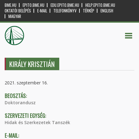
BME.HU
EPITO.BME.HU
EDU.EPITO.BME.HU
HELP.EPITO.BME.HU
OKTATÓI BELÉPÉS
E-MAIL
TELEFONKÖNYV
TÉRKÉP
ENGLISH
MAGYAR
KIRÁLY KRISZTIÁN
2021. szeptember 16.
BEOSZTÁS:
Doktorandusz
SZERVEZETI EGYSÉG:
Hidak és Szerkezetek Tanszék
E-MAIL: