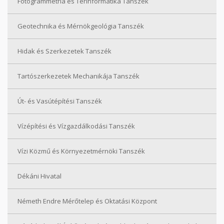
Fotogrammetria és Térinformatika Tanszék
Geotechnika és Mérnökgeológia Tanszék
Hidak és Szerkezetek Tanszék
Tartószerkezetek Mechanikája Tanszék
Út- és Vasútépítési Tanszék
Vízépítési és Vízgazdálkodási Tanszék
Vízi Közmű és Környezetmérnöki Tanszék
Dékáni Hivatal
Németh Endre Mérőtelep és Oktatási Központ