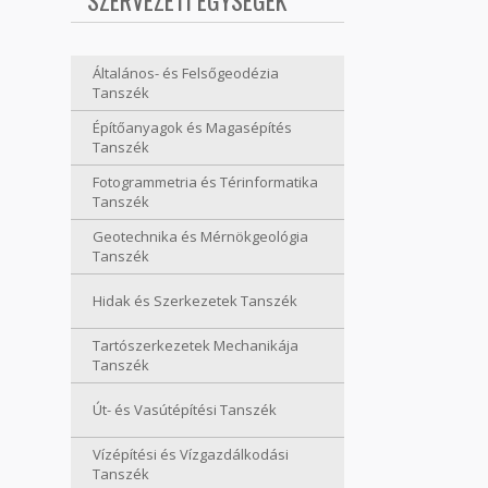
SZERVEZETI EGYSÉGEK
Általános- és Felsőgeodézia
Tanszék
Építőanyagok és Magasépítés
Tanszék
Fotogrammetria és Térinformatika
Tanszék
Geotechnika és Mérnökgeológia
Tanszék
Hidak és Szerkezetek Tanszék
Tartószerkezetek Mechanikája
Tanszék
Út- és Vasútépítési Tanszék
Vízépítési és Vízgazdálkodási
Tanszék