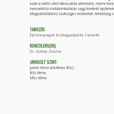
ezek a nettó zéró kibocsátás elérésére, merre ker
nemzetközi irodalomkutatás vagy konkrét épületek
Megvalósításhoz szükséges ismeretek: lehetőség sz
TANSZÉK:
Építőanyagok és Magasépítés Tanszék
KONZULENS(EK):
Dr. Szalay Zsuzsa
JAVASOLT SZINT:
junior téma (elsőéves BSc)
BSc téma
MSc téma