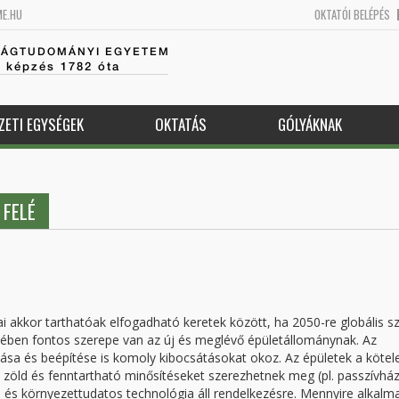
ME.HU
OKTATÓI BELÉPÉS
SÁGTUDOMÁNYI EGYETEM
k képzés 1782 óta
ZETI EGYSÉGEK
OKTATÁS
GÓLYÁKNAK
 FELÉ
ai akkor tarthatóak elfogadható keretek között, ha 2050-re globális s
résében fontos szerepe van az új és meglévő épületállománynak. Az
tása és beépítése is komoly kibocsátásokat okoz. Az épületek a kötel
 zöld és fenntartható minősítéseket szerezhetnek meg (pl. passzívház
s környezettudatos technológia áll rendelkezésre. Mennyire alkalm