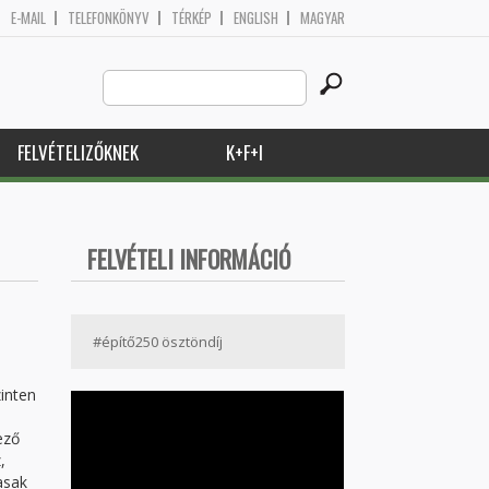
E-MAIL
TELEFONKÖNYV
TÉRKÉP
ENGLISH
MAGYAR
Search
Keresés űrlap
this
site
FELVÉTELIZŐKNEK
K+F+I
FELVÉTELI INFORMÁCIÓ
#építő250 ösztöndíj
zinten
ező
,
asak