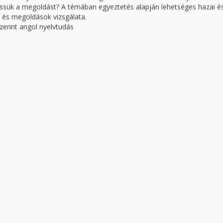
essük a megoldást? A témában egyeztetés alapján lehetséges hazai é
 és megoldások vizsgálata.
erint angol nyelvtudás