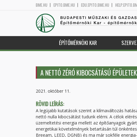
BME.HU
EPITO.BME.HU
EDU.EPITO.BME.HU
HELP.EPITO.B
BUDAPESTI MŰSZAKI ÉS GAZDA
Építőmérnöki Kar - építőmérnö
ÉPÍTŐMÉRNÖKI KAR
SZERVE
A NETTÓ ZÉRÓ KIBOCSÁTÁSÚ ÉPÜLETEK
2021. október 11.
RÖVID LEÍRÁS:
A legújabb kutatások szerint a klímaváltozás hatás
nettó nulla kibocsátást tudunk elérni. A célok elé
üzemeltetési energia mellett az építőanyagok gyár
energetikai követelmények betartásán túl önkéntes
Breeam, LEED, DGNB) és ma már sokféle energia- é