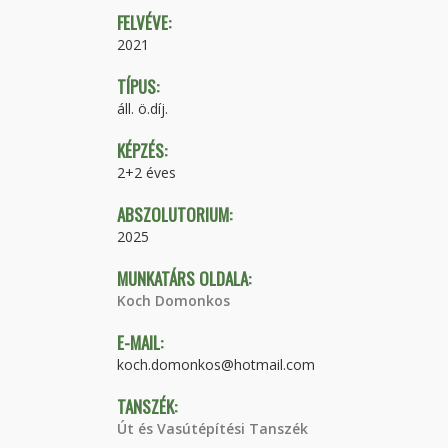
FELVÉVE:
2021
TÍPUS:
áll. ö.díj.
KÉPZÉS:
2+2 éves
ABSZOLUTORIUM:
2025
MUNKATÁRS OLDALA:
Koch Domonkos
E-MAIL:
koch.domonkos@hotmail.com
TANSZÉK:
Út és Vasútépítési Tanszék