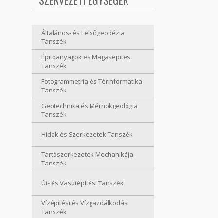
SZERVEZETI EGYSÉGEK
Általános- és Felsőgeodézia
Tanszék
Építőanyagok és Magasépítés
Tanszék
Fotogrammetria és Térinformatika
Tanszék
Geotechnika és Mérnökgeológia
Tanszék
Hidak és Szerkezetek Tanszék
Tartószerkezetek Mechanikája
Tanszék
Út- és Vasútépítési Tanszék
Vízépítési és Vízgazdálkodási
Tanszék