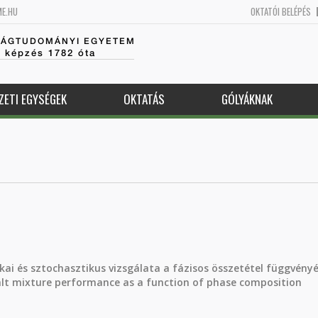
ME.HU
OKTATÓI BELÉPÉS
SÁGTUDOMÁNYI EGYETEM
k képzés 1782 óta
ZETI EGYSÉGEK
OKTATÁS
GÓLYÁKNAK
kai és sztochasztikus vizsgálata a fázisos összetétel függvény
halt mixture performance as a function of phase composition