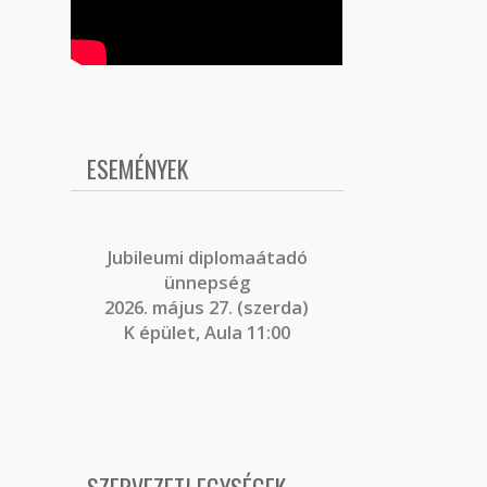
ESEMÉNYEK
J
ubileumi diplomaátadó
ünnepség
2026. május 27. (szerda)
K épület, Aula 11:00