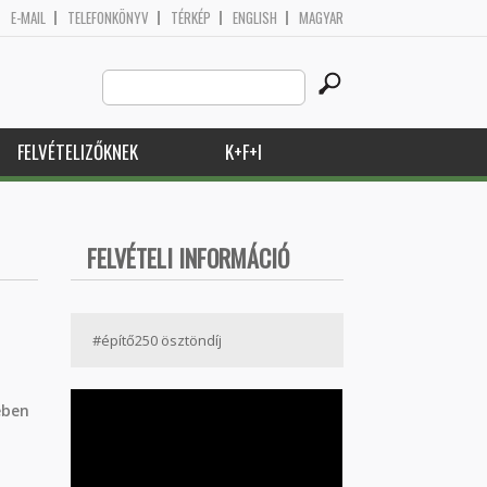
E-MAIL
TELEFONKÖNYV
TÉRKÉP
ENGLISH
MAGYAR
Search
Keresés űrlap
this
site
FELVÉTELIZŐKNEK
K+F+I
FELVÉTELI INFORMÁCIÓ
#építő250 ösztöndíj
ében