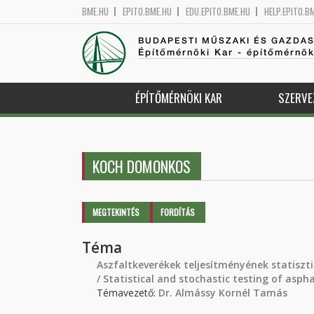
BME.HU
EPITO.BME.HU
EDU.EPITO.BME.HU
HELP.EPITO.B
BUDAPESTI MŰSZAKI ÉS GAZDA
Építőmérnöki Kar - építőmérnö
ÉPÍTŐMÉRNÖKI KAR
SZERVE
KOCH DOMONKOS
Elsődleges fülek
MEGTEKINTÉS
(AKTÍV
FORDÍTÁS
FÜL)
Téma
Aszfaltkeverékek teljesítményének statiszti
/ Statistical and stochastic testing of asp
Témavezető:
Dr. Almássy Kornél Tamás