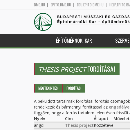
BME.HU
EPITO.BME.HU
EDU.EPITO.BME.HU
HELP.EPITO.B
BUDAPESTI MŰSZAKI ÉS GAZDA
Építőmérnöki Kar - építőmérnö
ÉPÍTŐMÉRNÖKI KAR
SZERVE
FORDÍTÁSAI
THESIS PROJECT
Elsődleges fülek
MEGTEKINTÉS
FORDÍTÁS
(AKTÍV
FÜL)
A beküldött tartalmak fordításai fordítás csomago
rendelkezik és bármennyi fordítással az
engedélye
függően, hogy a forrás tartalom jelentősen frissült-e
Nyelv
Cím
Állapot
Művelet
angol
Thesis project
Közzétéve