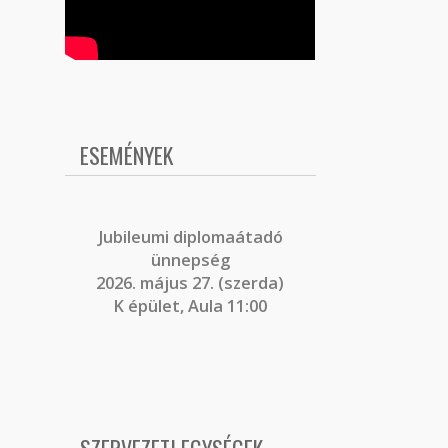
ESEMÉNYEK
J
ubileumi diplomaátadó
ünnepség
2026. május 27. (szerda)
K épület, Aula 11:00