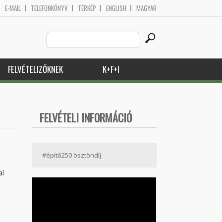
E-MAIL
TELEFONKÖNYV
TÉRKÉP
ENGLISH
MAGYAR
Search
Keresés űrlap
this
site
FELVÉTELIZŐKNEK
K+F+I
FELVÉTELI INFORMÁCIÓ
#építő250 ösztöndíj
al