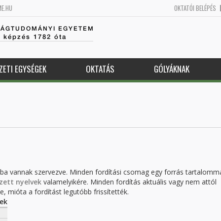
ME.HU
OKTATÓI BELÉPÉS
SÁGTUDOMÁNYI EGYETEM
k képzés 1782 óta
ZETI EGYSÉGEK
OKTATÁS
GÓLYÁKNAK
kba vannak szervezve. Minden fordítási csomag egy forrás tartalomm
zett nyelvek
valamelyikére. Minden fordítás aktuális vagy nem attól
, mióta a fordítást legutóbb frissítették.
ek