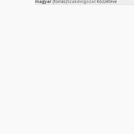
magyar
(forrás)
Szakdolgozat
Közzétéve