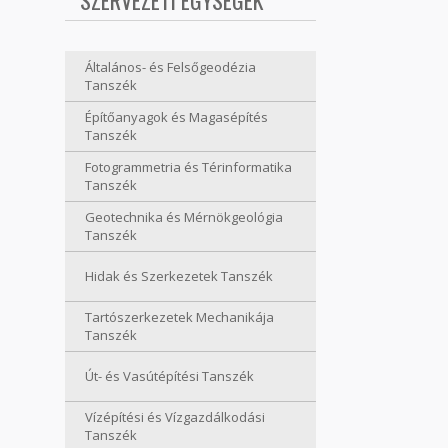
SZERVEZETI EGYSÉGEK
Általános- és Felsőgeodézia
Tanszék
Építőanyagok és Magasépítés
Tanszék
Fotogrammetria és Térinformatika
Tanszék
Geotechnika és Mérnökgeológia
Tanszék
Hidak és Szerkezetek Tanszék
Tartószerkezetek Mechanikája
Tanszék
Út- és Vasútépítési Tanszék
Vízépítési és Vízgazdálkodási
Tanszék