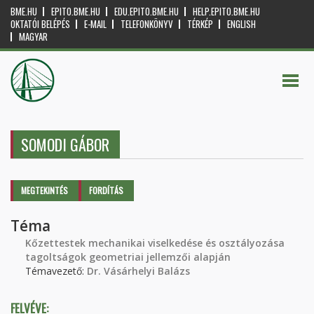
BME.HU
EPITO.BME.HU
EDU.EPITO.BME.HU
HELP.EPITO.BME.HU
OKTATÓI BELÉPÉS
E-MAIL
TELEFONKÖNYV
TÉRKÉP
ENGLISH
MAGYAR
SOMODI GÁBOR
Elsődleges fülek
MEGTEKINTÉS
(AKTÍV
FORDÍTÁS
FÜL)
Téma
Kőzettestek mechanikai viselkedése és osztályozása
tagoltságok geometriai jellemzői alapján
Témavezető:
Dr. Vásárhelyi Balázs
FELVÉVE: