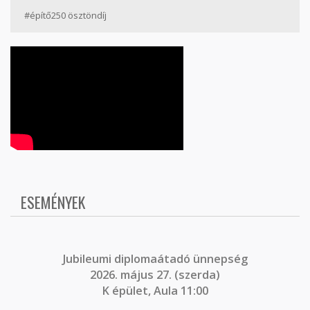
#építő250 ösztöndíj
ESEMÉNYEK
J
ubileumi diplomaátadó ünnepség
2026. május 27. (szerda)
K épület, Aula 11:00