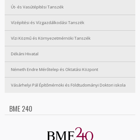
Út- és Vasútépítési Tanszék
Vízépítési és Vízgazdálkodási Tanszék
Vízi Közmű és Környezetmérnöki Tanszék
Dékáni Hivatal
Németh Endre Mérőtelep és Oktatási Központ
Vásárhelyi Pál Építőmérnöki és Földtudományi Doktori iskola
BME 240