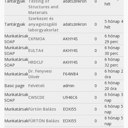
Tantárgyak
Testing of
adatszinkron
0
hét
Structures and
Materials
Szerkezet és
5 hónap 4
Tantárgyak
anyagvizsgáló
adatszinkron
0
hét
laborgyakorlat
Munkatársak
6 hónap
CKFMOA
AKHY4S
0
SOAP
29 perc
Munkatársak
6 hónap
EULTA4
AKHY4S
0
SOAP
30 perc
Munkatársak
6 hónap
HRDCLF
AKHY4S
0
SOAP
32 perc
Dr. Fenyvesi
6 hónap 2
Munkatársak
F64W84
0
Olivér
óra
6 hónap
Basic page
Felvételi
admin
0
20 óra
Munkatársak
6 hónap 3
CWSCDE
U946C6
0
SOAP
nap
6 hónap 5
Munkatársak
Fürtön Balázs
EOXI55
0
nap
6 hónap 5
Munkatársak
FÜRTÖN Balázs
EOXI55
0
nap