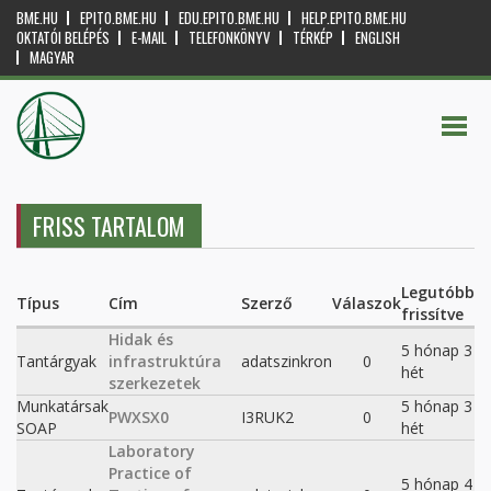
BME.HU
EPITO.BME.HU
EDU.EPITO.BME.HU
HELP.EPITO.BME.HU
OKTATÓI BELÉPÉS
E-MAIL
TELEFONKÖNYV
TÉRKÉP
ENGLISH
MAGYAR
FRISS TARTALOM
Legutóbb
Típus
Cím
Szerző
Válaszok
frissítve
Hidak és
5 hónap 3
Tantárgyak
infrastruktúra
adatszinkron
0
hét
szerkezetek
Munkatársak
5 hónap 3
PWXSX0
I3RUK2
0
SOAP
hét
Laboratory
Practice of
5 hónap 4