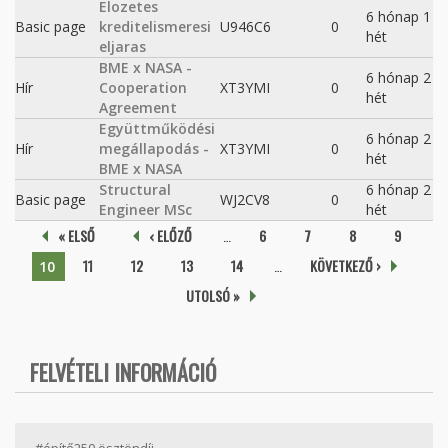
Elozetes
6 hónap 1
Basic page
kreditelismeresi
U946C6
0
hét
eljaras
BME x NASA -
6 hónap 2
Hír
Cooperation
XT3YMI
0
hét
Agreement
Együttműködési
6 hónap 2
Hír
megállapodás -
XT3YMI
0
hét
BME x NASA
Structural
6 hónap 2
Basic page
WJ2CV8
0
Engineer MSc
hét
Oldalak
« ELSŐ
‹ ELŐZŐ
…
6
7
8
9
11
12
13
14
…
KÖVETKEZŐ ›
10
UTOLSÓ »
FELVÉTELI INFORMÁCIÓ
#építő250 ösztöndíj