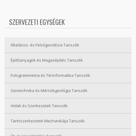
SZERVEZETI EGYSÉGEK
Általános- és Felsőgeodézia Tanszék
Építőanyagok és Magasépítés Tanszék
Fotogrammetria és Térinformatika Tanszék
Geotechnika és Mérnökgeológia Tanszék
Hidak és Szerkezetek Tanszék
Tartószerkezetek Mechanikája Tanszék
Út- és Vasútépítési Tanszék