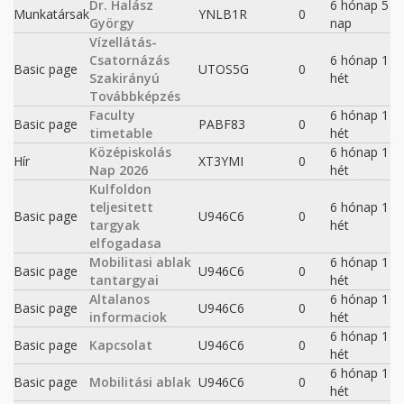
Dr. Halász
6 hónap 5
Munkatársak
YNLB1R
0
György
nap
Vízellátás-
Csatornázás
6 hónap 1
Basic page
UTOS5G
0
Szakirányú
hét
Továbbképzés
Faculty
6 hónap 1
Basic page
PABF83
0
timetable
hét
Középiskolás
6 hónap 1
Hír
XT3YMI
0
Nap 2026
hét
Kulfoldon
teljesitett
6 hónap 1
Basic page
U946C6
0
targyak
hét
elfogadasa
Mobilitasi ablak
6 hónap 1
Basic page
U946C6
0
tantargyai
hét
Altalanos
6 hónap 1
Basic page
U946C6
0
informaciok
hét
6 hónap 1
Basic page
Kapcsolat
U946C6
0
hét
6 hónap 1
Basic page
Mobilitási ablak
U946C6
0
hét