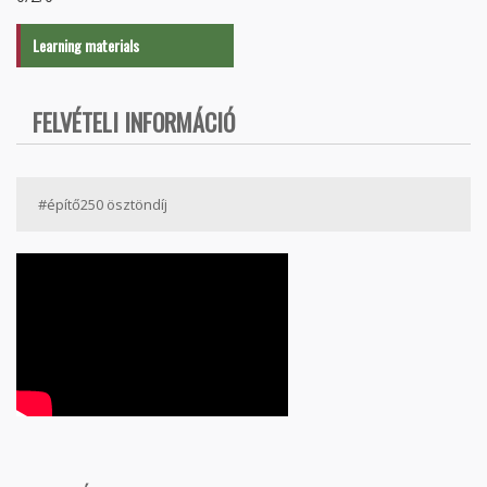
Learning materials
FELVÉTELI INFORMÁCIÓ
#építő250 ösztöndíj