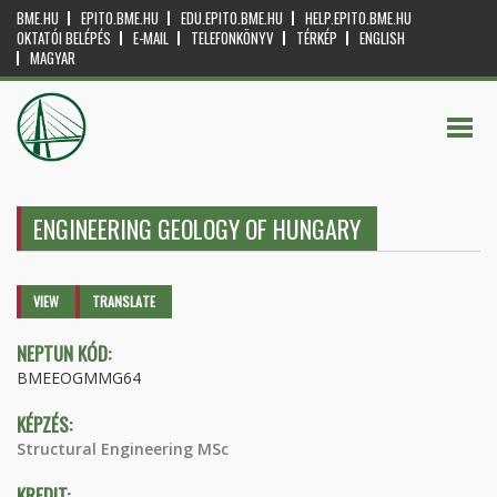
BME.HU
EPITO.BME.HU
EDU.EPITO.BME.HU
HELP.EPITO.BME.HU
OKTATÓI BELÉPÉS
E-MAIL
TELEFONKÖNYV
TÉRKÉP
ENGLISH
MAGYAR
ENGINEERING GEOLOGY OF HUNGARY
Primary tabs
VIEW
(ACTIVE
TRANSLATE
TAB)
NEPTUN KÓD:
BMEEOGMMG64
KÉPZÉS:
Structural Engineering MSc
KREDIT: