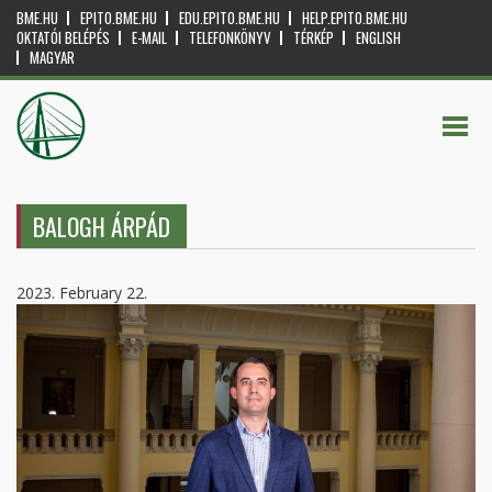
BME.HU
EPITO.BME.HU
EDU.EPITO.BME.HU
HELP.EPITO.BME.HU
OKTATÓI BELÉPÉS
E-MAIL
TELEFONKÖNYV
TÉRKÉP
ENGLISH
MAGYAR
BALOGH ÁRPÁD
2023. February 22.