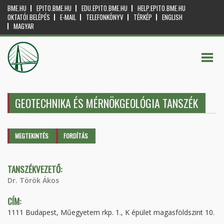
BME.HU
EPITO.BME.HU
EDU.EPITO.BME.HU
HELP.EPITO.BME.HU
OKTATÓI BELÉPÉS
E-MAIL
TELEFONKÖNYV
TÉRKÉP
ENGLISH
MAGYAR
GEOTECHNIKA ÉS MÉRNÖKGEOLÓGIA TANSZÉK
Elsődleges fülek
MEGTEKINTÉS
(AKTÍV
FORDÍTÁS
FÜL)
TANSZÉKVEZETŐ:
Dr. Török Ákos
CÍM:
1111 Budapest, Műegyetem rkp. 1., K épület magasföldszint 10.