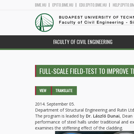
BME.HU
EPITO.BME.HU
EDU.EPITO.BME.HU
HELP.EPITO.B
BUDAPEST UNIVERSITY OF TEC
Faculty of Civil Engineering - S
FACULTY OF CIVIL ENGINEERING
FULL-SCALE FIELD-TEST TO IMPROVE 
Primary tabs
VIEW
(ACTIVE
TRANSLATE
TAB)
2014. September 05.
Department of Structural Engineering and Rutin Ltd
The program is leaded by
Dr. László Dunai
, Dean 
performance of steel halls under traditional and ext
examines the stiffening effect of the cladding.