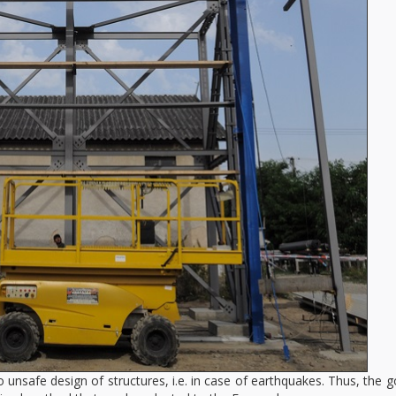
 unsafe design of structures, i.e. in case of earthquakes. Thus, the g