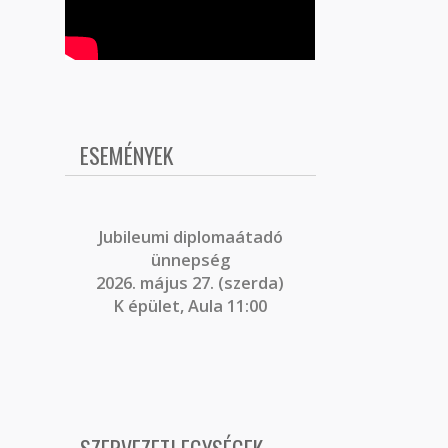
ESEMÉNYEK
J
ubileumi diplomaátadó
ünnepség
2026. május 27. (szerda)
K épület, Aula 11:00