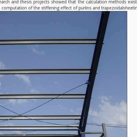
earch and thesis projects showed that the calculation methods exist
omputation of the stiffening effect of purlins and trapezoidalsheetin