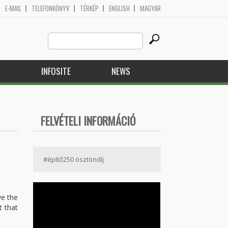
E-MAIL
TELEFONKÖNYV
TÉRKÉP
ENGLISH
MAGYAR
Search
Search form
this
site
H
INFOSITE
NEWS
FELVÉTELI INFORMÁCIÓ
#építő250 ösztöndíj
ve the
t that