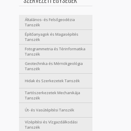
SZERVEZETI EGYSÉGEK
Általános- és Felsőgeodézia
Tanszék
Építőanyagok és Magasépítés
Tanszék
Fotogrammetria és Térinformatika
Tanszék
Geotechnika és Mérnökgeológia
Tanszék
Hidak és Szerkezetek Tanszék
Tartószerkezetek Mechanikája
Tanszék
Út- és Vasútépítési Tanszék
Vízépítési és Vízgazdálkodási
Tanszék