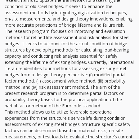
research aims to update the framework for assessing the
condition of old steel bridges. It seeks to enhance the
assessment methods by integrating digitalization techniques,
on-site measurements, and design theory innovations, enabling
more accurate predictions of bridge lifetime and failure risk.
The research program focuses on improving and evaluation
methods for refined life assessment and risk analysis for steel
bridges. It seeks to account for the actual condition of bridge
structures by developing methods for calculating load-bearing
capacity and conducting risk analysis essential for safely
extending the lifetime of existing bridges. Currently, international
literature identifies four methods for assessing existing steel
bridges from a design theory perspective: (i) modified partial
factor method, (ii) assessment value method, (iii) probability
method, and (iv) risk assessment method. The aim of the
present research program is to determine partial factors on
probability theory bases for the practical application of the
partial factor method of the Eurocode standard.
This method allows us to utilize favorable operational
experiences from the structure's service life during condition
assessments of existing steel bridges. Structure-specific safety
factors can be determined based on material tests, on-site
measurements, or test loads to evaluate the structure's current