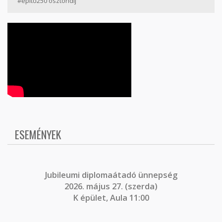
#építő250 ösztöndíj
ESEMÉNYEK
J
ubileumi diplomaátadó ünnepség
2026. május 27. (szerda)
K épület, Aula 11:00