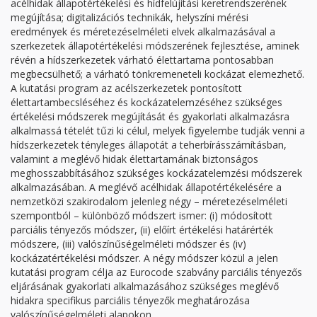
acélhidak állapotértékelési és hídfelújítási keretrendszerének
megújítása; digitalizációs technikák, helyszíni mérési
eredmények és méretezéselméleti elvek alkalmazásával a
szerkezetek állapotértékelési módszerének fejlesztése, aminek
révén a hídszerkezetek várható élettartama pontosabban
megbecsülhető; a várható tönkremeneteli kockázat elemezhető.
A kutatási program az acélszerkezetek pontosított
élettartambecsléséhez és kockázatelemzéséhez szükséges
értékelési módszerek megújítását és gyakorlati alkalmazásra
alkalmassá tételét tűzi ki célul, melyek figyelembe tudják venni a
hídszerkezetek tényleges állapotát a teherbírásszámításban,
valamint a meglévő hidak élettartamának biztonságos
meghosszabbításához szükséges kockázatelemzési módszerek
alkalmazásában. A meglévő acélhidak állapotértékelésére a
nemzetközi szakirodalom jelenleg négy – méretezéselméleti
szempontból – különböző módszert ismer: (i) módosított
parciális tényezős módszer, (ii) előírt értékelési határérték
módszere, (iii) valószínűségelméleti módszer és (iv)
kockázatértékelési módszer. A négy módszer közül a jelen
kutatási program célja az Eurocode szabvány parciális tényezős
eljárásának gyakorlati alkalmazásához szükséges meglévő
hidakra specifikus parciális tényezők meghatározása
valószínűségelméleti alapokon.