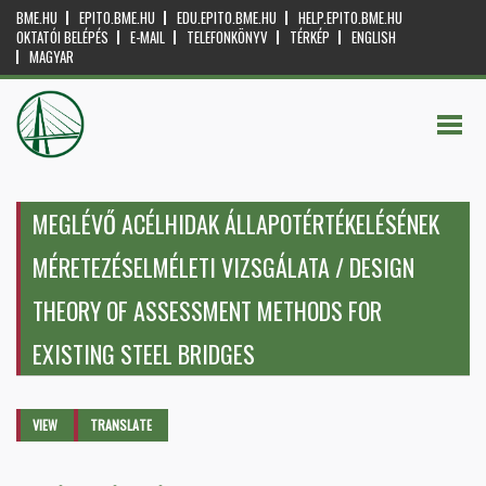
BME.HU
EPITO.BME.HU
EDU.EPITO.BME.HU
HELP.EPITO.BME.HU
OKTATÓI BELÉPÉS
E-MAIL
TELEFONKÖNYV
TÉRKÉP
ENGLISH
MAGYAR
MEGLÉVŐ ACÉLHIDAK ÁLLAPOTÉRTÉKELÉSÉNEK
MÉRETEZÉSELMÉLETI VIZSGÁLATA / DESIGN
THEORY OF ASSESSMENT METHODS FOR
EXISTING STEEL BRIDGES
Primary tabs
VIEW
(ACTIVE
TRANSLATE
TAB)