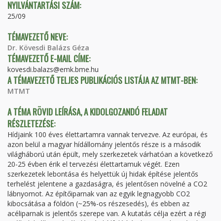
NYILVÁNTARTÁSI SZÁM:
25/09
TÉMAVEZETŐ NEVE:
Dr. Kövesdi Balázs Géza
TÉMAVEZETŐ E-MAIL CÍME:
kovesdi.balazs@emk.bme.hu
A TÉMAVEZETŐ TELJES PUBLIKÁCIÓS LISTÁJA AZ MTMT-BEN:
MTMT
A TÉMA RÖVID LEÍRÁSA, A KIDOLGOZANDÓ FELADAT
RÉSZLETEZÉSE:
Hídjaink 100 éves élettartamra vannak tervezve. Az európai, és
azon belül a magyar hídállomány jelentős része is a második
világháború után épült, mely szerkezetek várhatóan a következő
20-25 évben érik el tervezési élettartamuk végét. Ezen
szerkezetek lebontása és helyettük új hidak építése jelentős
terhelést jelentene a gazdaságra, és jelentősen növelné a CO2
lábnyomot. Az építőiparnak van az egyik legnagyobb CO2
kibocsátása a földön (~25%-os részesedés), és ebben az
acéliparnak is jelentős szerepe van. A kutatás célja ezért a régi