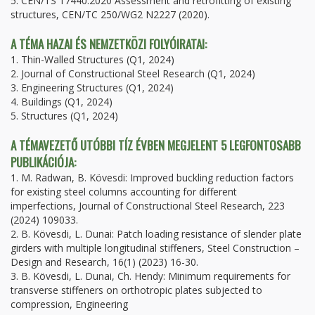
5. CEN/TS 17440:2020 Assessment and retrofitting of existing
structures, CEN/TC 250/WG2 N2227 (2020).
A TÉMA HAZAI ÉS NEMZETKÖZI FOLYÓIRATAI:
1. Thin-Walled Structures (Q1, 2024)
2. Journal of Constructional Steel Research (Q1, 2024)
3. Engineering Structures (Q1, 2024)
4. Buildings (Q1, 2024)
5. Structures (Q1, 2024)
A TÉMAVEZETŐ UTÓBBI TÍZ ÉVBEN MEGJELENT 5 LEGFONTOSABB
PUBLIKÁCIÓJA:
1. M. Radwan, B. Kövesdi: Improved buckling reduction factors
for existing steel columns accounting for different
imperfections, Journal of Constructional Steel Research, 223
(2024) 109033.
2. B. Kövesdi, L. Dunai: Patch loading resistance of slender plate
girders with multiple longitudinal stiffeners, Steel Construction –
Design and Research, 16(1) (2023) 16-30.
3. B. Kövesdi, L. Dunai, Ch. Hendy: Minimum requirements for
transverse stiffeners on orthotropic plates subjected to
compression, Engineering