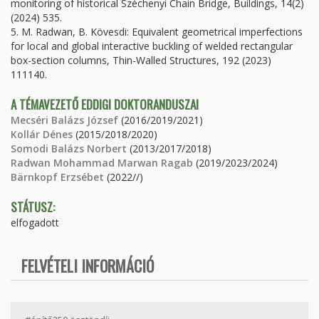
monitoring of historical Széchenyi Chain Bridge, Buildings, 14(2)
(2024) 535.
5. M. Radwan, B. Kövesdi: Equivalent geometrical imperfections
for local and global interactive buckling of welded rectangular
box-section columns, Thin-Walled Structures, 192 (2023)
111140.
A TÉMAVEZETŐ EDDIGI DOKTORANDUSZAI
Mecséri Balázs József
(2016/2019/2021)
Kollár Dénes
(2015/2018/2020)
Somodi Balázs Norbert
(2013/2017/2018)
Radwan Mohammad Marwan Ragab
(2019/2023/2024)
Bärnkopf Erzsébet
(2022//)
STÁTUSZ:
elfogadott
FELVÉTELI INFORMÁCIÓ