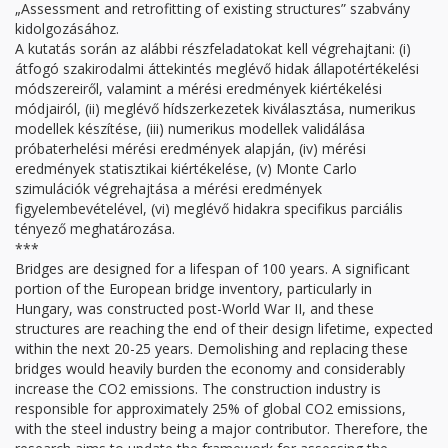
„Assessment and retrofitting of existing structures” szabvány
kidolgozásához.
A kutatás során az alábbi részfeladatokat kell végrehajtani: (i)
átfogó szakirodalmi áttekintés meglévő hidak állapotértékelési
módszereiről, valamint a mérési eredmények kiértékelési
módjairól, (ii) meglévő hídszerkezetek kiválasztása, numerikus
modellek készítése, (iii) numerikus modellek validálása
próbaterhelési mérési eredmények alapján, (iv) mérési
eredmények statisztikai kiértékelése, (v) Monte Carlo
szimulációk végrehajtása a mérési eredmények
figyelembevételével, (vi) meglévő hidakra specifikus parciális
tényező meghatározása.
***
Bridges are designed for a lifespan of 100 years. A significant
portion of the European bridge inventory, particularly in
Hungary, was constructed post-World War II, and these
structures are reaching the end of their design lifetime, expected
within the next 20-25 years. Demolishing and replacing these
bridges would heavily burden the economy and considerably
increase the CO2 emissions. The construction industry is
responsible for approximately 25% of global CO2 emissions,
with the steel industry being a major contributor. Therefore, the