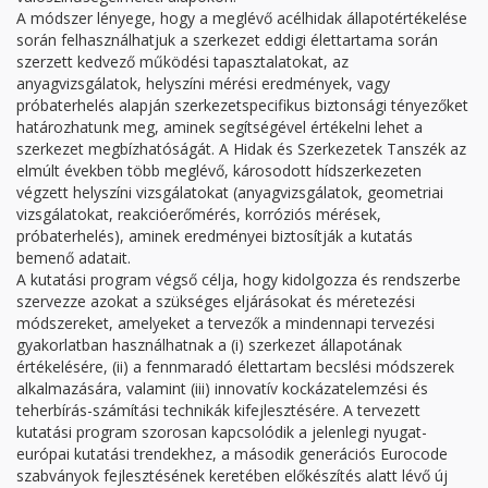
A módszer lényege, hogy a meglévő acélhidak állapotértékelése
során felhasználhatjuk a szerkezet eddigi élettartama során
szerzett kedvező működési tapasztalatokat, az
anyagvizsgálatok, helyszíni mérési eredmények, vagy
próbaterhelés alapján szerkezetspecifikus biztonsági tényezőket
határozhatunk meg, aminek segítségével értékelni lehet a
szerkezet megbízhatóságát. A Hidak és Szerkezetek Tanszék az
elmúlt években több meglévő, károsodott hídszerkezeten
végzett helyszíni vizsgálatokat (anyagvizsgálatok, geometriai
vizsgálatokat, reakcióerőmérés, korróziós mérések,
próbaterhelés), aminek eredményei biztosítják a kutatás
bemenő adatait.
A kutatási program végső célja, hogy kidolgozza és rendszerbe
szervezze azokat a szükséges eljárásokat és méretezési
módszereket, amelyeket a tervezők a mindennapi tervezési
gyakorlatban használhatnak a (i) szerkezet állapotának
értékelésére, (ii) a fennmaradó élettartam becslési módszerek
alkalmazására, valamint (iii) innovatív kockázatelemzési és
teherbírás-számítási technikák kifejlesztésére. A tervezett
kutatási program szorosan kapcsolódik a jelenlegi nyugat-
európai kutatási trendekhez, a második generációs Eurocode
szabványok fejlesztésének keretében előkészítés alatt lévő új