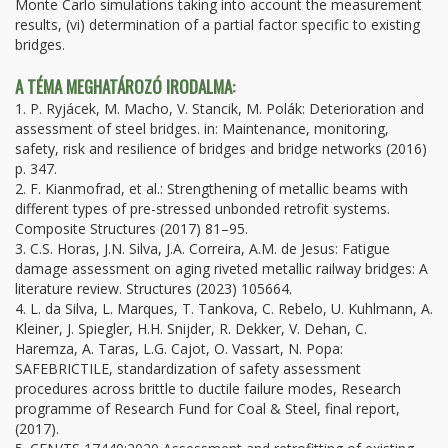
Monte Carlo simulations taking into account the measurement
results, (vi) determination of a partial factor specific to existing
bridges.
A TÉMA MEGHATÁROZÓ IRODALMA:
1. P. Ryjácek, M. Macho, V. Stancik, M. Polák: Deterioration and
assessment of steel bridges. in: Maintenance, monitoring,
safety, risk and resilience of bridges and bridge networks (2016)
p. 347.
2. F. Kianmofrad, et al.: Strengthening of metallic beams with
different types of pre-stressed unbonded retrofit systems.
Composite Structures (2017) 81–95.
3. C.S. Horas, J.N. Silva, J.A. Correira, A.M. de Jesus: Fatigue
damage assessment on aging riveted metallic railway bridges: A
literature review. Structures (2023) 105664.
4. L. da Silva, L. Marques, T. Tankova, C. Rebelo, U. Kuhlmann, A.
Kleiner, J. Spiegler, H.H. Snijder, R. Dekker, V. Dehan, C.
Haremza, A. Taras, L.G. Cajot, O. Vassart, N. Popa:
SAFEBRICTILE, standardization of safety assessment
procedures across brittle to ductile failure modes, Research
programme of Research Fund for Coal & Steel, final report,
(2017).