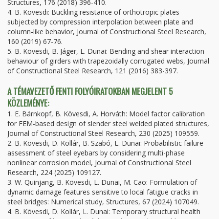
Structures, 176 (2018) 396-410.
4. B. Kövesdi: Buckling resistance of orthotropic plates
subjected by compression interpolation between plate and
column-like behavior, Journal of Constructional Steel Research,
160 (2019) 67-76.
5. B. Kövesdi, B. Jáger, L. Dunai: Bending and shear interaction
behaviour of girders with trapezoidally corrugated webs, Journal
of Constructional Steel Research, 121 (2016) 383-397.
A TÉMAVEZETŐ FENTI FOLYÓIRATOKBAN MEGJELENT 5
KÖZLEMÉNYE:
1. E. Bärnkopf, B. Kövesdi, A. Horváth: Model factor calibration
for FEM-based design of slender steel welded plated structures,
Journal of Constructional Steel Research, 230 (2025) 109559.
2. B. Kövesdi, D. Kollár, B. Szabó, L. Dunai: Probabilistic failure
assessment of steel eyebars by considering multi-phase
nonlinear corrosion model, Journal of Constructional Steel
Research, 224 (2025) 109127.
3. W. Quinjang, B. Kövesdi, L. Dunai, M. Cao: Formulation of
dynamic damage features sensitive to local fatigue cracks in
steel bridges: Numerical study, Structures, 67 (2024) 107049.
4. B. Kövesdi, D. Kollár, L. Dunai: Temporary structural health