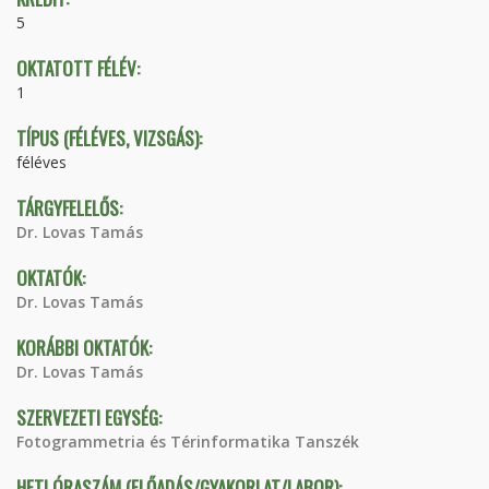
5
OKTATOTT FÉLÉV:
1
TÍPUS (FÉLÉVES, VIZSGÁS):
féléves
TÁRGYFELELŐS:
Dr. Lovas Tamás
OKTATÓK:
Dr. Lovas Tamás
KORÁBBI OKTATÓK:
Dr. Lovas Tamás
SZERVEZETI EGYSÉG:
Fotogrammetria és Térinformatika Tanszék
HETI ÓRASZÁM (ELŐADÁS/GYAKORLAT/LABOR):