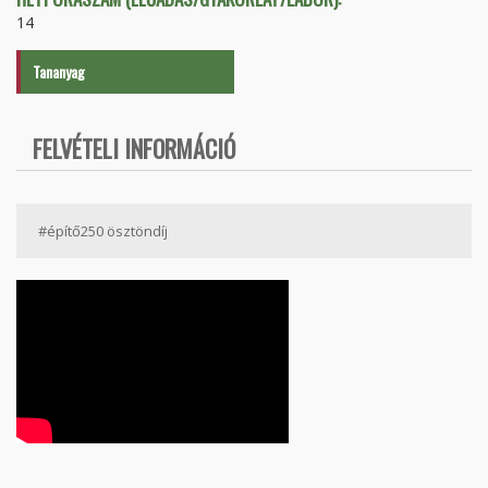
14
Tananyag
FELVÉTELI INFORMÁCIÓ
#építő250 ösztöndíj