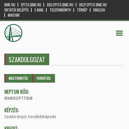
BME.HU
EPITO.BME.HU
EDU.EPITO.BME.HU
HELP.EPITO.BME.HU
OKTATÓI BELÉPÉS
E-MAIL
TELEFONKÖNYV
TÉRKÉP
ENGLISH
MAGYAR
SZAKDOLGOZAT
Elsődleges fülek
MEGTEKINTÉS
(AKTÍV
FORDÍTÁS
FÜL)
NEPTUN KÓD:
BMEEOFTTBI8
KÉPZÉS:
Szakirányú továbbképzés
KREDIT: