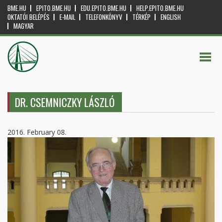
BME.HU
EPITO.BME.HU
EDU.EPITO.BME.HU
HELP.EPITO.BME.HU
OKTATÓI BELÉPÉS
E-MAIL
TELEFONKÖNYV
TÉRKÉP
ENGLISH
MAGYAR
DR. CSEMNICZKY LÁSZLÓ
2016. February 08.